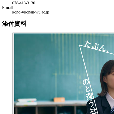
078-413-3130
E-mail
koho@konan-wu.ac.jp
添付資料