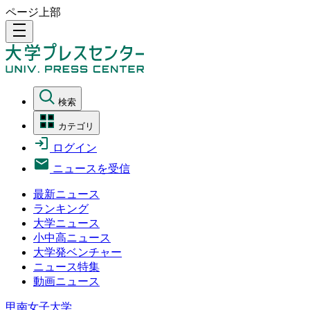
ページ上部
density_medium
検索
カテゴリ
ログイン
ニュースを受信
最新ニュース
ランキング
大学ニュース
小中高ニュース
大学発ベンチャー
ニュース特集
動画ニュース
甲南女子大学