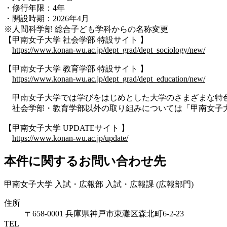
・修行年限：4年
・開設時期：2026年4月
※人間科学部 総合子ども学科からの名称変更
【甲南女子大学 社会学部 特設サイト 】
https://www.konan-wu.ac.jp/dept_grad/dept_sociology/new/
【甲南女子大学 教育学部 特設サイト 】
https://www.konan-wu.ac.jp/dept_grad/dept_education/new/
甲南女子大学では学びをはじめとした大学のさまざまな特
社会学部・教育学部以外の取り組みについては「甲南女子大学
【甲南女子大学 UPDATEサイト 】
https://www.konan-wu.ac.jp/update/
本件に関するお問い合わせ先
甲南女子大学 入試・広報部 入試・広報課 (広報部門)
住所
〒658-0001 兵庫県神戸市東灘区森北町6-2-23
TEL