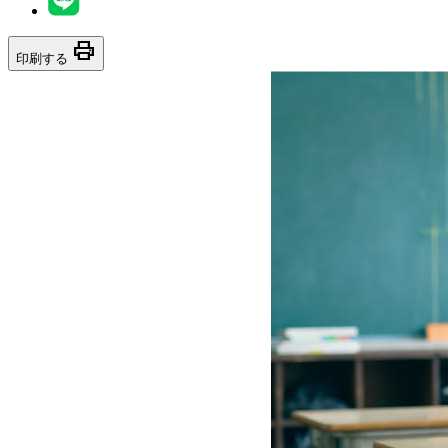
print
印刷する