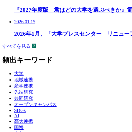
『2027年度版 君はどの大学を選ぶべきか』
2026.01.15
2026年1月、「大学プレスセンター」リニュ
すべてを見る
頻出キーワード
大学
地域連携
産学連携
先端研究
共同研究
オープンキャンパス
SDGs
AI
高大連携
国際