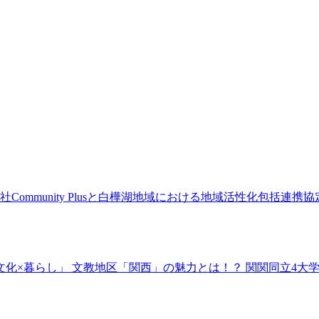
ommunity Plusと白樺湖地域における地域活性化包括連
の学び×文化×暮らし」 文教地区「関西」の魅力とは！？ 関関同立4