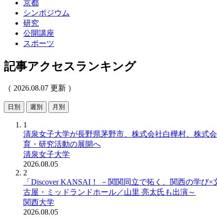
京都
シンポジウム
研究
公開講座
スポーツ
記事アクセスランキング
（ 2026.08.07 更新 ）
日別
週別
月別
1
清泉女子大学が長野県茅野市、株式会社白樺村、株式会社C
育・研究活動の展開へ
清泉女子大学
2026.08.05
2
「Discover KANSAI！ －関関同立で拓く、関西
古屋・ミッドランドホール／山里 亮太氏も出演～
関西大学
2026.08.05