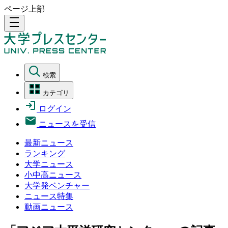
ページ上部
density_medium
検索
カテゴリ
ログイン
ニュースを受信
最新ニュース
ランキング
大学ニュース
小中高ニュース
大学発ベンチャー
ニュース特集
動画ニュース