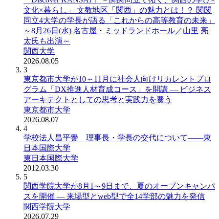
文化×暮らし」 文教地区「関西」の魅力とは！？ 関関
同立4大学の学長が語る「これからの高等教育の未来」
～8月26日(水) 名古屋・ミッドランドホール／山里 亮
太氏も出演～
関西大学
2026.08.05
3
東京都市大学が10～11月に社会人向けリカレントプロ
グラム「DX推進人材育成コース」を開講 ― ビジネス
アーキテクトとしての思考と実践力を養う
東京都市大学
2026.08.07
4
学校法人昌平黌 理事長・学長の交代について――東
日本国際大学
東日本国際大学
2012.03.30
5
関西学院大学が8月1～9日まで、夏のオープンキャンパ
スを開催 ― 来場型とweb型で全14学部の魅力を発信
関西学院大学
2026.07.29