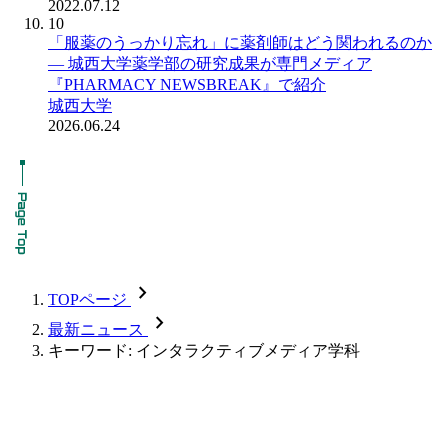
2022.07.12
10
「服薬のうっかり忘れ」に薬剤師はどう関われるのか
― 城西大学薬学部の研究成果が専門メディア
『PHARMACY NEWSBREAK』で紹介
城西大学
2026.06.24
chevron_forward
TOPページ
chevron_forward
最新ニュース
キーワード: インタラクティブメディア学科