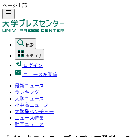
ページ上部
density_medium
検索
カテゴリ
ログイン
ニュースを受信
最新ニュース
ランキング
大学ニュース
小中高ニュース
大学発ベンチャー
ニュース特集
動画ニュース