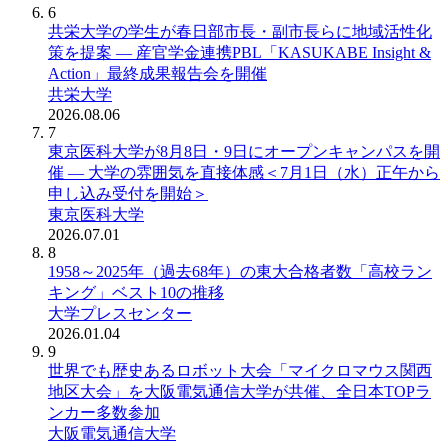
6
共栄大学の学生が春日部市長・副市長らに地域活性化
策を提案 ― 産官学金連携PBL「KASUKABE Insight &
Action」最終成果報告会を開催
共栄大学
2026.08.06
7
東京医科大学が8月8日・9日にオープンキャンパスを開
催 ― 大学の雰囲気を直接体感＜7月1日（水）正午から
申し込み受付を開始＞
東京医科大学
2026.07.01
8
1958～2025年（過去68年）の東大合格者数「高校ラン
キング」ベスト10の推移
大学プレスセンター
2026.01.04
9
世界でも歴史あるロボット大会「マイクロマウス関西
地区大会」を大阪電気通信大学が共催、全日本TOPラ
ンカー多数参加
大阪電気通信大学