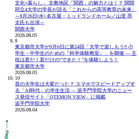
文化×暮らし」 文教地区「関西」の魅力とは！？ 関関
同立4大学の学長が語る「これからの高等教育の未来」
～8月26日(水) 名古屋・ミッドランドホール／山里 亮
太氏も出演～
関西大学
2026.08.05
9
東京都市大学が9月6日に第24回「大学で楽しもう‼ 小
学生・中学生のための『科学体験教室』」を開催 ― 主
役は君だ！君だけの“できた！”を体験しよう！
東京都市大学
2026.08.05
10
昔の大学生は大変だった？ スマホでスピードアップす
る「AI時代」の学生生活 ― 追手門学院大学のニュー
ス発信サイト「OTEMON VIEW」に掲載
追手門学院大学
2026.08.04