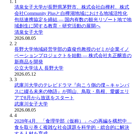
1
清泉女子大学が長野県茅野市、株式会社白樺村、株式
会社Community Plusと白樺湖地域における地域活性化
包括連携協定を締結 ― 国内有数の観光リゾート地で地
域創生に関する教育・研究活動の展開へ
清泉女子大学
2026.08.05
2
長野大学地域経営学部の森俊也教授のゼミが企業イノ
ベーションプロジェクトを始動 ― 株式会社丸正醸造の
新商品を開発
公立大学法人 長野大学
2026.05.12
3
武庫川大学のテレビドラマ『向こう側の僕～キャンパ
スに綴る未来の物語』が岡山、鳥取・島根、愛媛エリ
アで8月から放送をスタート
武庫川女子大学
2026.08.05
4
2028年4月、「食理学部（仮称）」への再編を構想中
食を取り巻く複雑な社会課題を科学的・総合的に解決
する人材を育成