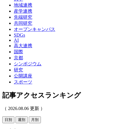
地域連携
産学連携
先端研究
共同研究
オープンキャンパス
SDGs
AI
高大連携
国際
京都
シンポジウム
研究
公開講座
スポーツ
記事アクセスランキング
（ 2026.08.06 更新 ）
日別
週別
月別