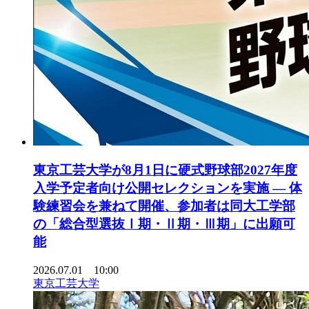
東京工芸大学が8月1日に硬式野球部2027年度
入学予定者向け公開セレクションを実施 ― 体
験練習会を兼ねて開催、参加者は同大工学部
の「総合型選抜Ⅰ期・Ⅱ期・Ⅲ期」に出願可
能
2026.07.01 10:00
東京工芸大学