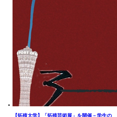
【拓殖大学】「拓殖芸術展」を開催－学生の