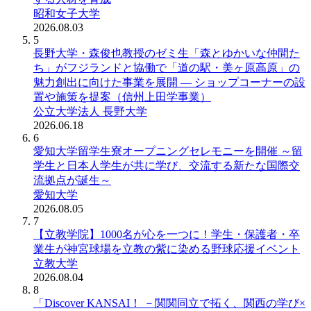
昭和女子大学
2026.08.03
5
長野大学・森俊也教授のゼミ生「森とゆかいな仲間た
ち」がフジランドと協働で「道の駅・美ヶ原高原」の
魅力創出に向けた事業を展開 ― ショップコーナーの設
置や施策を提案（信州上田学事業）
公立大学法人 長野大学
2026.06.18
6
愛知大学留学生寮オープニングセレモニーを開催 ～留
学生と日本人学生が共に学び、交流する新たな国際交
流拠点が誕生～
愛知大学
2026.08.05
7
【立教学院】1000名が心を一つに！学生・保護者・卒
業生が神宮球場を立教の紫に染める野球応援イベント
立教大学
2026.08.04
8
「Discover KANSAI！ －関関同立で拓く、関西の学び×