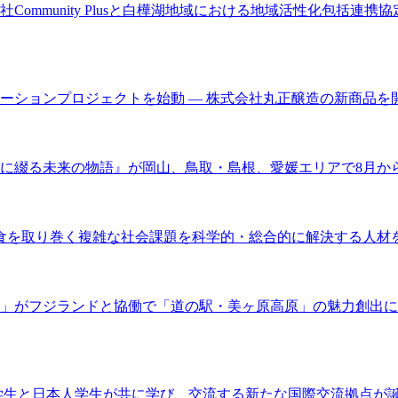
ommunity Plusと白樺湖地域における地域活性化包括連
ーションプロジェクトを始動 ― 株式会社丸正醸造の新商品を
に綴る未来の物語』が岡山、鳥取・島根、愛媛エリアで8月か
 食を取り巻く複雑な社会課題を科学的・総合的に解決する人材
」がフジランドと協働で「道の駅・美ヶ原高原」の魅力創出に向
学生と日本人学生が共に学び、交流する新たな国際交流拠点が