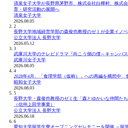
清泉女子大学が長野県茅野市、株式会社白樺村、株式会社C
育・研究活動の展開へ
清泉女子大学
2026.08.05
2
長野大学地域経営学部の森俊也教授のゼミが企業イノベ
公立大学法人 長野大学
2026.05.12
3
武庫川大学のテレビドラマ『向こう側の僕～キャンパス
武庫川女子大学
2026.08.05
4
2028年4月、「食理学部（仮称）」への再編を構想中
昭和女子大学
2026.08.03
5
長野大学・森俊也教授のゼミ生「森とゆかいな仲間たち
（信州上田学事業）
公立大学法人 長野大学
2026.06.18
6
愛知大学留学生寮オープニングセレモニーを開催 ～留