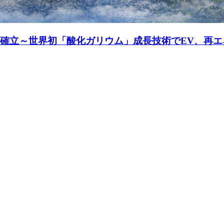
を確立～世界初「酸化ガリウム」成長技術でEV、再