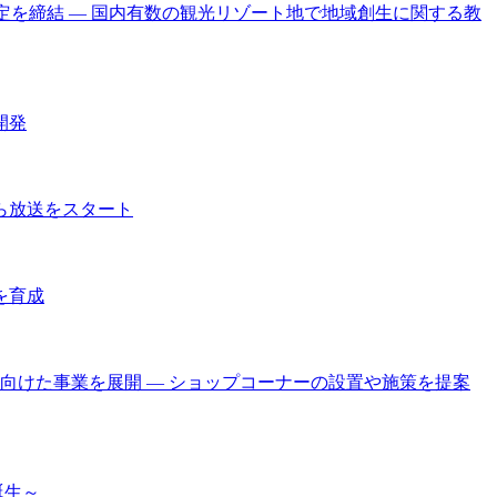
携協定を締結 ― 国内有数の観光リゾート地で地域創生に関する教
開発
ら放送をスタート
を育成
けた事業を展開 ― ショップコーナーの設置や施策を提案
誕生～