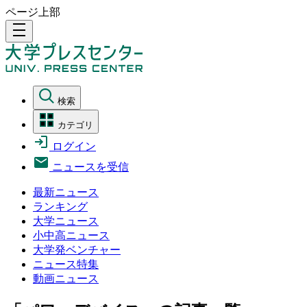
ページ上部
density_medium
検索
カテゴリ
ログイン
ニュースを受信
最新ニュース
ランキング
大学ニュース
小中高ニュース
大学発ベンチャー
ニュース特集
動画ニュース