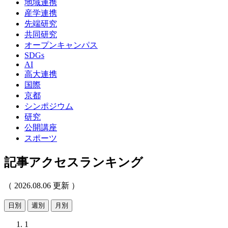
地域連携
産学連携
先端研究
共同研究
オープンキャンパス
SDGs
AI
高大連携
国際
京都
シンポジウム
研究
公開講座
スポーツ
記事アクセスランキング
（ 2026.08.06 更新 ）
日別
週別
月別
1