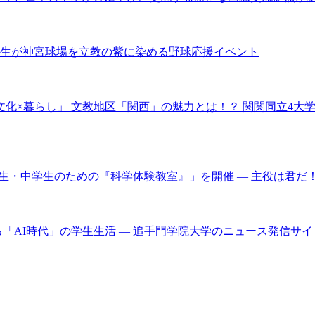
業生が神宮球場を立教の紫に染める野球応援イベント
の学び×文化×暮らし」 文教地区「関西」の魅力とは！？ 関関同立4
学生・中学生のための『科学体験教室』」を開催 ― 主役は君だ
AI時代」の学生生活 ― 追手門学院大学のニュース発信サイト「