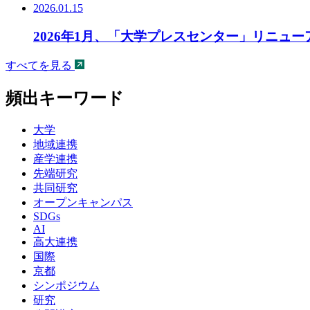
2026.01.15
2026年1月、「大学プレスセンター」リニュ
すべてを見る
頻出キーワード
大学
地域連携
産学連携
先端研究
共同研究
オープンキャンパス
SDGs
AI
高大連携
国際
京都
シンポジウム
研究