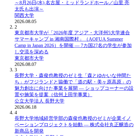
～8月26日(水) 名古屋・ミッドランドホール／山里 亮
太氏も出演～
関西大学
2026.08.05
2
東京都市大学が「2026年度 アジア・大洋州5大学連合
サマーキャンプ in 湘南国際村」（AOFUA Summer
Camp in Japan 2026）を開催 ― 7カ国27名の学生が参加
し交流を深める
東京都市大学
2026.08.07
3
長野大学・森俊也教授のゼミ生「森とゆかいな仲間た
ち」がフジランドと協働で「道の駅・美ヶ原高原」の
魅力創出に向けた事業を展開 ― ショップコーナーの設
置や施策を提案（信州上田学事業）
公立大学法人 長野大学
2026.06.18
4
長野大学地域経営学部の森俊也教授のゼミが企業イノ
ベーションプロジェクトを始動 ― 株式会社丸正醸造の
新商品を開発