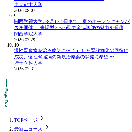
東京都市大学
2026.08.07
9
関西学院大学が8月1～9日まで、夏のオープンキャンパ
スを開催 ― 来場型とweb型で全14学部の魅力を発信
関西学院大学
2026.07.29
10
慢性腎臓病を治る病気に〜 進行した腎線維化の回復に
成功、慢性腎臓病の新規治療薬の開発に希望 〜
埼玉医科大学
2026.03.31
chevron_forward
TOPページ
chevron_forward
最新ニュース