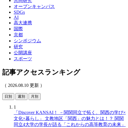
共同研究
オープンキャンパス
SDGs
AI
高大連携
国際
京都
シンポジウム
研究
公開講座
スポーツ
記事アクセスランキング
（ 2026.08.10 更新 ）
日別
週別
月別
1
「Discover KANSAI！ －関関同立で拓く、関西の学び×
文化×暮らし」 文教地区「関西」の魅力とは！？ 関関
同立4大学の学長が語る「これからの高等教育の未来」