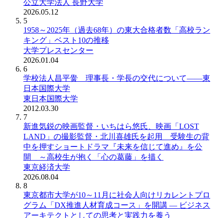
公立大学法人 長野大学
2026.05.12
5
1958～2025年（過去68年）の東大合格者数「高校ラン
キング」ベスト10の推移
大学プレスセンター
2026.01.04
6
学校法人昌平黌 理事長・学長の交代について――東
日本国際大学
東日本国際大学
2012.03.30
7
新進気鋭の映画監督・いちはら悠氏、映画「LOST
LAND」の撮影監督・北川喜雄氏を起用 受験生の背
中を押すショートドラマ『未来を信じて進め』を公
開 ～高校生が抱く「心の葛藤」を描く
東京経済大学
2026.08.04
8
東京都市大学が10～11月に社会人向けリカレントプロ
グラム「DX推進人材育成コース」を開講 ― ビジネス
アーキテクトとしての思考と実践力を養う