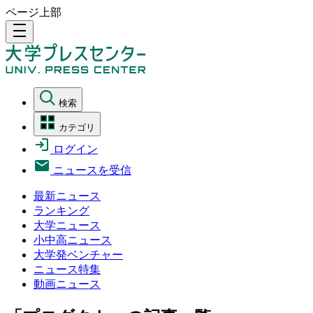
ページ上部
density_medium
検索
カテゴリ
ログイン
ニュースを受信
最新ニュース
ランキング
大学ニュース
小中高ニュース
大学発ベンチャー
ニュース特集
動画ニュース