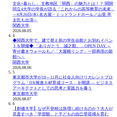
文化×暮らし」 文教地区「関西」の魅力とは！？ 関関
同立4大学の学長が語る「これからの高等教育の未来」
～8月26日(水) 名古屋・ミッドランドホール／山里 亮
太氏も出演～
関西大学
2026.08.05
4
◆関西大学で、建て替え前の学生会館とお別れイベン
トを開催◆ 「ありがとう、誠之館。」OPEN DAY ～
寄せ書きウォールも／「大屋根リング」一部再現の新
館へ～
関西大学
2026.08.06
5
東京都市大学が10～11月に社会人向けリカレントプロ
グラム「DX推進人材育成コース」を開講 ― ビジネス
アーキテクトとしての思考と実践力を養う
東京都市大学
2026.08.07
6
【創価大学】なぜ不登校は急増し続けるのか？大人が
見直すべき「学習観」と子どもの自己受容感を育む