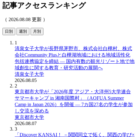
記事アクセスランキング
（ 2026.08.08 更新 ）
日別
週別
月別
1
清泉女子大学が長野県茅野市、株式会社白樺村、株式
会社Community Plusと白樺湖地域における地域活性化
包括連携協定を締結 ― 国内有数の観光リゾート地で地
域創生に関する教育・研究活動の展開へ
清泉女子大学
2026.08.05
2
東京都市大学が「2026年度 アジア・大洋州5大学連合
サマーキャンプ in 湘南国際村」（AOFUA Summer
Camp in Japan 2026）を開催 ― 7カ国27名の学生が参加
し交流を深める
東京都市大学
2026.08.07
3
「Discover KANSAI！ －関関同立で拓く、関西の学び×