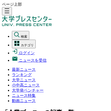
ページ上部
density_medium
検索
カテゴリ
ログイン
ニュースを受信
最新ニュース
ランキング
大学ニュース
小中高ニュース
大学発ベンチャー
ニュース特集
動画ニュース