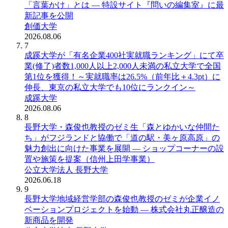
「言葉かけ」とは ― 特設サイト『問いの編集室』に最
新記事を公開
創価大学
2026.08.06
7
成蹊大学が「有名企業400社実就職ランキング」にて卒
業(修了)者数1,000人以上2,000人未満の私立大学で全国
第1位を獲得！～実就職率は26.5%（前年比＋4.3pt）に
伸長、東京の私立大学でも10位にランクイン～
成蹊大学
2026.08.06
8
長野大学・森俊也教授のゼミ生「森とゆかいな仲間た
ち」がフジランドと協働で「道の駅・美ヶ原高原」の
魅力創出に向けた事業を展開 ― ショップコーナーの設
置や施策を提案（信州上田学事業）
公立大学法人 長野大学
2026.06.18
9
長野大学地域経営学部の森俊也教授のゼミが企業イノ
ベーションプロジェクトを始動 ― 株式会社丸正醸造の
新商品を開発