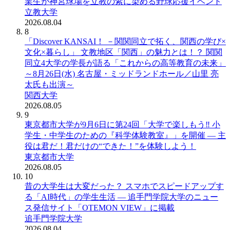
業生が神宮球場を立教の紫に染める野球応援イベント
立教大学
2026.08.04
8
「Discover KANSAI！ －関関同立で拓く、関西の学び×
文化×暮らし」 文教地区「関西」の魅力とは！？ 関関
同立4大学の学長が語る「これからの高等教育の未来」
～8月26日(水) 名古屋・ミッドランドホール／山里 亮
太氏も出演～
関西大学
2026.08.05
9
東京都市大学が9月6日に第24回「大学で楽しもう‼ 小
学生・中学生のための『科学体験教室』」を開催 ― 主
役は君だ！君だけの“できた！”を体験しよう！
東京都市大学
2026.08.05
10
昔の大学生は大変だった？ スマホでスピードアップす
る「AI時代」の学生生活 ― 追手門学院大学のニュー
ス発信サイト「OTEMON VIEW」に掲載
追手門学院大学
2026.08.04