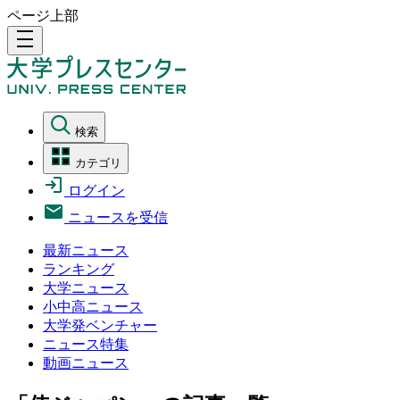
ページ上部
density_medium
検索
カテゴリ
ログイン
ニュースを受信
最新ニュース
ランキング
大学ニュース
小中高ニュース
大学発ベンチャー
ニュース特集
動画ニュース