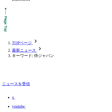
chevron_forward
TOPページ
chevron_forward
最新ニュース
キーワード: 侍ジャパン
ニュースを受信
x
youtube