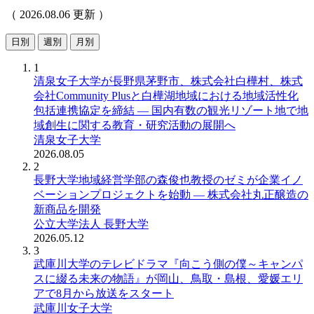
（ 2026.08.06 更新 ）
日別
週別
月別
1
清泉女子大学が長野県茅野市、株式会社白樺村、株式
会社Community Plusと白樺湖地域における地域活性化
包括連携協定を締結 ― 国内有数の観光リゾート地で地
域創生に関する教育・研究活動の展開へ
清泉女子大学
2026.08.05
2
長野大学地域経営学部の森俊也教授のゼミが企業イノ
ベーションプロジェクトを始動 ― 株式会社丸正醸造の
新商品を開発
公立大学法人 長野大学
2026.05.12
3
武庫川大学のテレビドラマ『向こう側の僕～キャンパ
スに綴る未来の物語』が岡山、鳥取・島根、愛媛エリ
アで8月から放送をスタート
武庫川女子大学