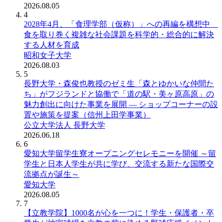
2026.08.05
4
2028年4月、「食理学部（仮称）」への再編を構想中
食を取り巻く複雑な社会課題を科学的・総合的に解決
する人材を育成
昭和女子大学
2026.08.03
5
長野大学・森俊也教授のゼミ生「森とゆかいな仲間た
ち」がフジランドと協働で「道の駅・美ヶ原高原」の
魅力創出に向けた事業を展開 ― ショップコーナーの設
置や施策を提案（信州上田学事業）
公立大学法人 長野大学
2026.06.18
6
愛知大学留学生寮オープニングセレモニーを開催 ～留
学生と日本人学生が共に学び、交流する新たな国際交
流拠点が誕生～
愛知大学
2026.08.05
7
【立教学院】1000名が心を一つに！学生・保護者・卒