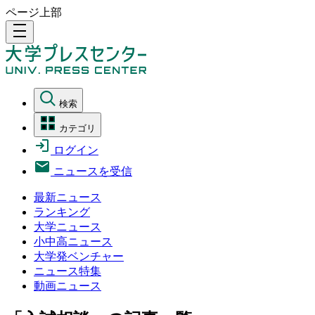
ページ上部
density_medium
検索
カテゴリ
ログイン
ニュースを受信
最新ニュース
ランキング
大学ニュース
小中高ニュース
大学発ベンチャー
ニュース特集
動画ニュース