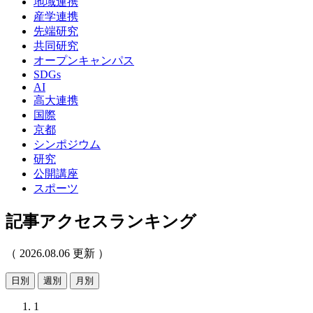
地域連携
産学連携
先端研究
共同研究
オープンキャンパス
SDGs
AI
高大連携
国際
京都
シンポジウム
研究
公開講座
スポーツ
記事アクセスランキング
（ 2026.08.06 更新 ）
日別
週別
月別
1