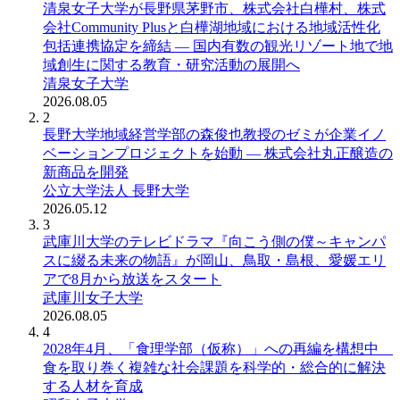
清泉女子大学が長野県茅野市、株式会社白樺村、株式
会社Community Plusと白樺湖地域における地域活性化
包括連携協定を締結 ― 国内有数の観光リゾート地で地
域創生に関する教育・研究活動の展開へ
清泉女子大学
2026.08.05
2
長野大学地域経営学部の森俊也教授のゼミが企業イノ
ベーションプロジェクトを始動 ― 株式会社丸正醸造の
新商品を開発
公立大学法人 長野大学
2026.05.12
3
武庫川大学のテレビドラマ『向こう側の僕～キャンパ
スに綴る未来の物語』が岡山、鳥取・島根、愛媛エリ
アで8月から放送をスタート
武庫川女子大学
2026.08.05
4
2028年4月、「食理学部（仮称）」への再編を構想中
食を取り巻く複雑な社会課題を科学的・総合的に解決
する人材を育成