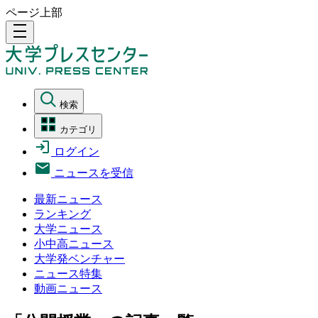
ページ上部
density_medium
検索
カテゴリ
ログイン
ニュースを受信
最新ニュース
ランキング
大学ニュース
小中高ニュース
大学発ベンチャー
ニュース特集
動画ニュース