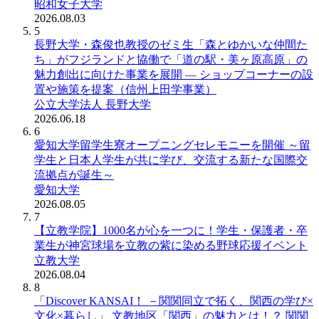
昭和女子大学
2026.08.03
5
長野大学・森俊也教授のゼミ生「森とゆかいな仲間た
ち」がフジランドと協働で「道の駅・美ヶ原高原」の
魅力創出に向けた事業を展開 ― ショップコーナーの設
置や施策を提案（信州上田学事業）
公立大学法人 長野大学
2026.06.18
6
愛知大学留学生寮オープニングセレモニーを開催 ～留
学生と日本人学生が共に学び、交流する新たな国際交
流拠点が誕生～
愛知大学
2026.08.05
7
【立教学院】1000名が心を一つに！学生・保護者・卒
業生が神宮球場を立教の紫に染める野球応援イベント
立教大学
2026.08.04
8
「Discover KANSAI！ －関関同立で拓く、関西の学び×
文化×暮らし」 文教地区「関西」の魅力とは！？ 関関