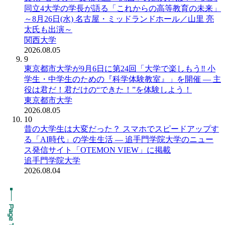
同立4大学の学長が語る「これからの高等教育の未来」
～8月26日(水) 名古屋・ミッドランドホール／山里 亮
太氏も出演～
関西大学
2026.08.05
9
東京都市大学が9月6日に第24回「大学で楽しもう‼ 小
学生・中学生のための『科学体験教室』」を開催 ― 主
役は君だ！君だけの“できた！”を体験しよう！
東京都市大学
2026.08.05
10
昔の大学生は大変だった？ スマホでスピードアップす
る「AI時代」の学生生活 ― 追手門学院大学のニュー
ス発信サイト「OTEMON VIEW」に掲載
追手門学院大学
2026.08.04