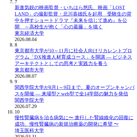
7
新進気鋭の映画監督・いちはら悠氏、映画「LOST
LAND」の撮影監督・北川喜雄氏を起用 受験生の背
中を押すショートドラマ『未来を信じて進め』を公
開 ～高校生が抱く「心の葛藤」を描く
東京経済大学
2026.08.04
8
東京都市大学が10～11月に社会人向けリカレントプロ
グラム「DX推進人材育成コース」を開講 ― ビジネス
アーキテクトとしての思考と実践力を養う
東京都市大学
2026.08.07
9
関西学院大学が8月1～9日まで、夏のオープンキャンパ
スを開催 ― 来場型とweb型で全14学部の魅力を発信
関西学院大学
2026.07.29
10
慢性腎臓病を治る病気に〜 進行した腎線維化の回復に
成功、慢性腎臓病の新規治療薬の開発に希望 〜
埼玉医科大学
2026.03.31