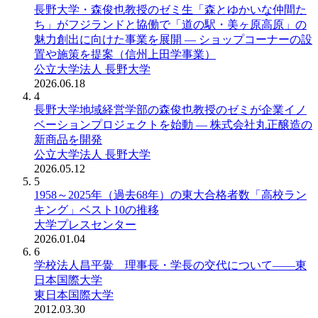
長野大学・森俊也教授のゼミ生「森とゆかいな仲間た
ち」がフジランドと協働で「道の駅・美ヶ原高原」の
魅力創出に向けた事業を展開 ― ショップコーナーの設
置や施策を提案（信州上田学事業）
公立大学法人 長野大学
2026.06.18
4
長野大学地域経営学部の森俊也教授のゼミが企業イノ
ベーションプロジェクトを始動 ― 株式会社丸正醸造の
新商品を開発
公立大学法人 長野大学
2026.05.12
5
1958～2025年（過去68年）の東大合格者数「高校ラン
キング」ベスト10の推移
大学プレスセンター
2026.01.04
6
学校法人昌平黌 理事長・学長の交代について――東
日本国際大学
東日本国際大学
2012.03.30