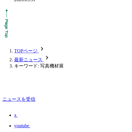
chevron_forward
TOPページ
chevron_forward
最新ニュース
キーワード: 写真機材展
ニュースを受信
x
youtube