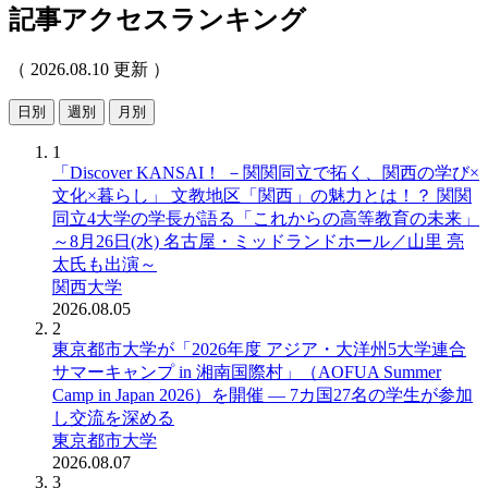
記事アクセスランキング
（ 2026.08.10 更新 ）
日別
週別
月別
1
「Discover KANSAI！ －関関同立で拓く、関西の学び×
文化×暮らし」 文教地区「関西」の魅力とは！？ 関関
同立4大学の学長が語る「これからの高等教育の未来」
～8月26日(水) 名古屋・ミッドランドホール／山里 亮
太氏も出演～
関西大学
2026.08.05
2
東京都市大学が「2026年度 アジア・大洋州5大学連合
サマーキャンプ in 湘南国際村」（AOFUA Summer
Camp in Japan 2026）を開催 ― 7カ国27名の学生が参加
し交流を深める
東京都市大学
2026.08.07
3