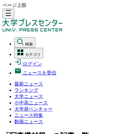
ページ上部
density_medium
検索
カテゴリ
ログイン
ニュースを受信
最新ニュース
ランキング
大学ニュース
小中高ニュース
大学発ベンチャー
ニュース特集
動画ニュース