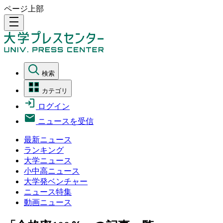
ページ上部
density_medium
検索
カテゴリ
ログイン
ニュースを受信
最新ニュース
ランキング
大学ニュース
小中高ニュース
大学発ベンチャー
ニュース特集
動画ニュース