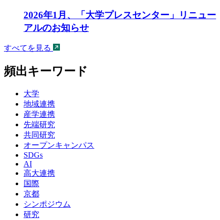
2026年1月、「大学プレスセンター」リニュー
アルのお知らせ
すべてを見る
頻出キーワード
大学
地域連携
産学連携
先端研究
共同研究
オープンキャンパス
SDGs
AI
高大連携
国際
京都
シンポジウム
研究