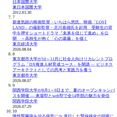
日本国際大学
東日本国際大学
2012.03.30
7
新進気鋭の映画監督・いちはら悠氏、映画「LOST
LAND」の撮影監督・北川喜雄氏を起用 受験生の背
中を押すショートドラマ『未来を信じて進め』を公
開 ～高校生が抱く「心の葛藤」を描く
東京経済大学
2026.08.04
8
東京都市大学が10～11月に社会人向けリカレントプロ
グラム「DX推進人材育成コース」を開講 ― ビジネス
アーキテクトとしての思考と実践力を養う
東京都市大学
2026.08.07
9
関西学院大学が8月1～9日まで、夏のオープンキャンパ
スを開催 ― 来場型とweb型で全14学部の魅力を発信
関西学院大学
2026.07.29
10
慢性腎臓病を治る病気に〜 進行した腎線維化の回復に