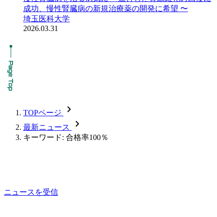
成功、慢性腎臓病の新規治療薬の開発に希望 〜
埼玉医科大学
2026.03.31
chevron_forward
TOPページ
chevron_forward
最新ニュース
キーワード: 合格率100％
ニュースを受信