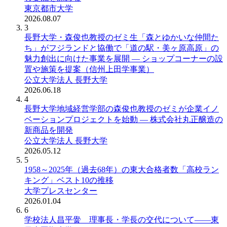
東京都市大学
2026.08.07
3
長野大学・森俊也教授のゼミ生「森とゆかいな仲間た
ち」がフジランドと協働で「道の駅・美ヶ原高原」の
魅力創出に向けた事業を展開 ― ショップコーナーの設
置や施策を提案（信州上田学事業）
公立大学法人 長野大学
2026.06.18
4
長野大学地域経営学部の森俊也教授のゼミが企業イノ
ベーションプロジェクトを始動 ― 株式会社丸正醸造の
新商品を開発
公立大学法人 長野大学
2026.05.12
5
1958～2025年（過去68年）の東大合格者数「高校ラン
キング」ベスト10の推移
大学プレスセンター
2026.01.04
6
学校法人昌平黌 理事長・学長の交代について――東