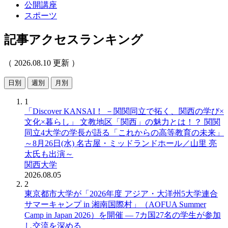
公開講座
スポーツ
記事アクセスランキング
（ 2026.08.10 更新 ）
日別
週別
月別
1
「Discover KANSAI！ －関関同立で拓く、関西の学び×
文化×暮らし」 文教地区「関西」の魅力とは！？ 関関
同立4大学の学長が語る「これからの高等教育の未来」
～8月26日(水) 名古屋・ミッドランドホール／山里 亮
太氏も出演～
関西大学
2026.08.05
2
東京都市大学が「2026年度 アジア・大洋州5大学連合
サマーキャンプ in 湘南国際村」（AOFUA Summer
Camp in Japan 2026）を開催 ― 7カ国27名の学生が参加
し交流を深める