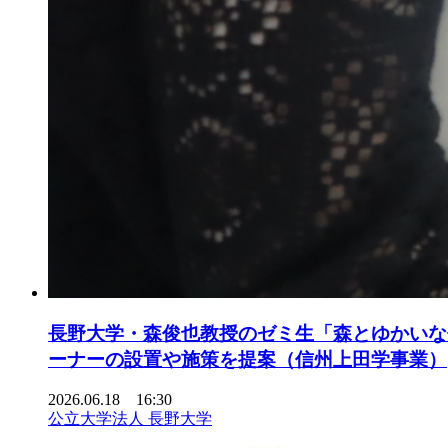
長野大学・森俊也教授のゼミ生「森とゆかいな
ーナーの設置や施策を提案（信州上田学事業）
2026.06.18 16:30
公立大学法人 長野大学