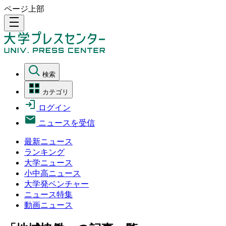
ページ上部
density_medium
検索
カテゴリ
ログイン
ニュースを受信
最新ニュース
ランキング
大学ニュース
小中高ニュース
大学発ベンチャー
ニュース特集
動画ニュース