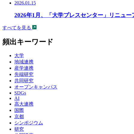
2026.01.15
2026年1月、「大学プレスセンター」リニュ
すべてを見る
頻出キーワード
大学
地域連携
産学連携
先端研究
共同研究
オープンキャンパス
SDGs
AI
高大連携
国際
京都
シンポジウム
研究