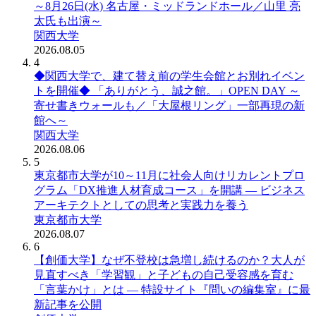
～8月26日(水) 名古屋・ミッドランドホール／山里 亮
太氏も出演～
関西大学
2026.08.05
4
◆関西大学で、建て替え前の学生会館とお別れイベン
トを開催◆ 「ありがとう、誠之館。」OPEN DAY ～
寄せ書きウォールも／「大屋根リング」一部再現の新
館へ～
関西大学
2026.08.06
5
東京都市大学が10～11月に社会人向けリカレントプロ
グラム「DX推進人材育成コース」を開講 ― ビジネス
アーキテクトとしての思考と実践力を養う
東京都市大学
2026.08.07
6
【創価大学】なぜ不登校は急増し続けるのか？大人が
見直すべき「学習観」と子どもの自己受容感を育む
「言葉かけ」とは ― 特設サイト『問いの編集室』に最
新記事を公開