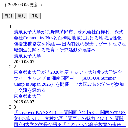
（ 2026.08.08 更新 ）
日別
週別
月別
1
清泉女子大学が長野県茅野市、株式会社白樺村、株式
会社Community Plusと白樺湖地域における地域活性化
包括連携協定を締結 ― 国内有数の観光リゾート地で地
域創生に関する教育・研究活動の展開へ
清泉女子大学
2026.08.05
2
東京都市大学が「2026年度 アジア・大洋州5大学連合
サマーキャンプ in 湘南国際村」（AOFUA Summer
Camp in Japan 2026）を開催 ― 7カ国27名の学生が参加
し交流を深める
東京都市大学
2026.08.07
3
「Discover KANSAI！ －関関同立で拓く、関西の学び×
文化×暮らし」 文教地区「関西」の魅力とは！？ 関関
同立4大学の学長が語る「これからの高等教育の未来」