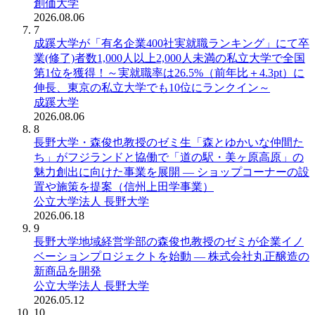
創価大学
2026.08.06
7
成蹊大学が「有名企業400社実就職ランキング」にて卒
業(修了)者数1,000人以上2,000人未満の私立大学で全国
第1位を獲得！～実就職率は26.5%（前年比＋4.3pt）に
伸長、東京の私立大学でも10位にランクイン～
成蹊大学
2026.08.06
8
長野大学・森俊也教授のゼミ生「森とゆかいな仲間た
ち」がフジランドと協働で「道の駅・美ヶ原高原」の
魅力創出に向けた事業を展開 ― ショップコーナーの設
置や施策を提案（信州上田学事業）
公立大学法人 長野大学
2026.06.18
9
長野大学地域経営学部の森俊也教授のゼミが企業イノ
ベーションプロジェクトを始動 ― 株式会社丸正醸造の
新商品を開発
公立大学法人 長野大学
2026.05.12
10