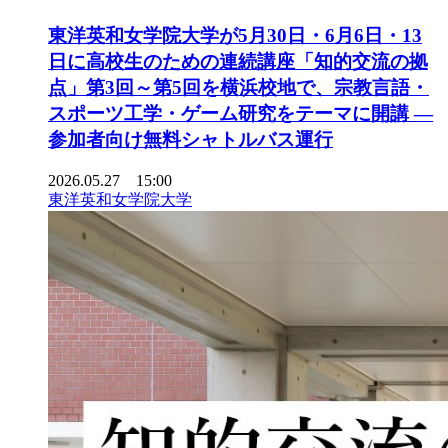
東洋英和女学院大学が5月30日・6月6日・13
日に高校生のための連続講座「知的交流の拠
点」第3回～第5回を横浜校地で、宗教言語・
スポーツ工学・ゲーム研究をテーマに開講 ―
参加者向け無料シャトルバス運行
2026.05.27 15:00
東洋英和女学院大学