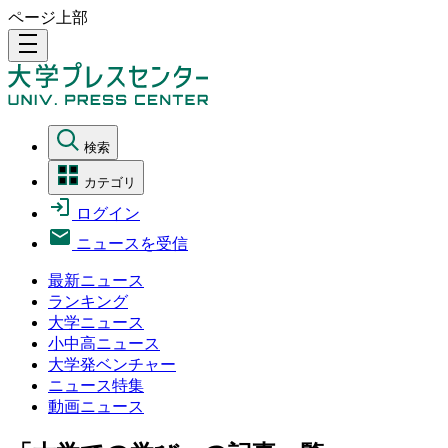
ページ上部
density_medium
検索
カテゴリ
ログイン
ニュースを受信
最新ニュース
ランキング
大学ニュース
小中高ニュース
大学発ベンチャー
ニュース特集
動画ニュース