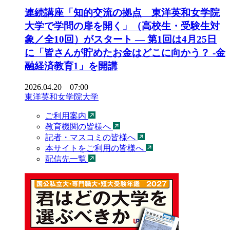
連続講座「知的交流の拠点 東洋英和女学院
大学で学問の扉を開く」（高校生・受験生対
象／全10回）がスタート ― 第1回は4月25日
に「皆さんが貯めたお金はどこに向かう？ -金
融経済教育1」を開講
2026.04.20 07:00
東洋英和女学院大学
ご利用案内
教育機関の皆様へ
記者・マスコミの皆様へ
本サイトをご利用の皆様へ
配信先一覧