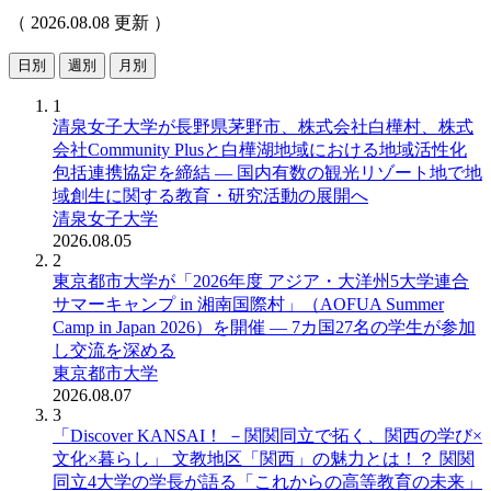
（ 2026.08.08 更新 ）
日別
週別
月別
1
清泉女子大学が長野県茅野市、株式会社白樺村、株式
会社Community Plusと白樺湖地域における地域活性化
包括連携協定を締結 ― 国内有数の観光リゾート地で地
域創生に関する教育・研究活動の展開へ
清泉女子大学
2026.08.05
2
東京都市大学が「2026年度 アジア・大洋州5大学連合
サマーキャンプ in 湘南国際村」（AOFUA Summer
Camp in Japan 2026）を開催 ― 7カ国27名の学生が参加
し交流を深める
東京都市大学
2026.08.07
3
「Discover KANSAI！ －関関同立で拓く、関西の学び×
文化×暮らし」 文教地区「関西」の魅力とは！？ 関関
同立4大学の学長が語る「これからの高等教育の未来」