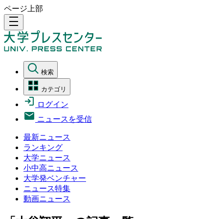
ページ上部
density_medium
検索
カテゴリ
ログイン
ニュースを受信
最新ニュース
ランキング
大学ニュース
小中高ニュース
大学発ベンチャー
ニュース特集
動画ニュース