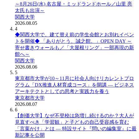
～8月26日(水) 名古屋・ミッドランドホール／山里 亮
太氏も出演～
関西大学
2026.08.05
4
◆関西大学で、建て替え前の学生会館とお別れイベン
トを開催◆ 「ありがとう、誠之館。」OPEN DAY ～
寄せ書きウォールも／「大屋根リング」一部再現の新
館へ～
関西大学
2026.08.06
5
東京都市大学が10～11月に社会人向けリカレントプロ
グラム「DX推進人材育成コース」を開講 ― ビジネス
アーキテクトとしての思考と実践力を養う
東京都市大学
2026.08.07
6
【創価大学】なぜ不登校は急増し続けるのか？大人が
見直すべき「学習観」と子どもの自己受容感を育む
「言葉かけ」とは ― 特設サイト『問いの編集室』に最
新記事を公開