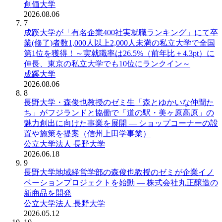
創価大学
2026.08.06
7
成蹊大学が「有名企業400社実就職ランキング」にて卒
業(修了)者数1,000人以上2,000人未満の私立大学で全国
第1位を獲得！～実就職率は26.5%（前年比＋4.3pt）に
伸長、東京の私立大学でも10位にランクイン～
成蹊大学
2026.08.06
8
長野大学・森俊也教授のゼミ生「森とゆかいな仲間た
ち」がフジランドと協働で「道の駅・美ヶ原高原」の
魅力創出に向けた事業を展開 ― ショップコーナーの設
置や施策を提案（信州上田学事業）
公立大学法人 長野大学
2026.06.18
9
長野大学地域経営学部の森俊也教授のゼミが企業イノ
ベーションプロジェクトを始動 ― 株式会社丸正醸造の
新商品を開発
公立大学法人 長野大学
2026.05.12