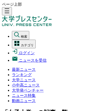
ページ上部
density_medium
検索
カテゴリ
ログイン
ニュースを受信
最新ニュース
ランキング
大学ニュース
小中高ニュース
大学発ベンチャー
ニュース特集
動画ニュース