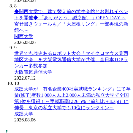
2026.08.06
8
◆関西大学で、建て替え前の学生会館とお別れイベン
トを開催◆ 「ありがとう、誠之館。」OPEN DAY ～
寄せ書きウォールも／「大屋根リング」一部再現の新
館へ～
関西大学
2026.08.06
9
世界でも歴史あるロボット大会「マイクロマウス関西
地区大会」を大阪電気通信大学が共催、全日本TOPラ
ンカー多数参加
大阪電気通信大学
2022.07.12
10
成蹊大学が「有名企業400社実就職ランキング」にて卒
業(修了)者数1,000人以上2,000人未満の私立大学で全国
第1位を獲得！～実就職率は26.5%（前年比＋4.3pt）に
伸長、東京の私立大学でも10位にランクイン～
成蹊大学
2026.08.06