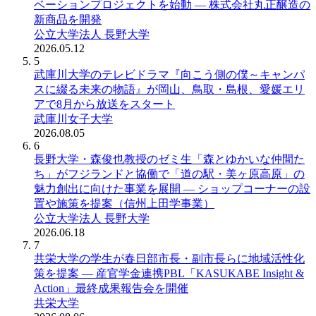
ベーションプロジェクトを始動 ― 株式会社丸正醸造の
新商品を開発
公立大学法人 長野大学
2026.05.12
5
武庫川大学のテレビドラマ『向こう側の僕～キャンパ
スに綴る未来の物語』が岡山、鳥取・島根、愛媛エリ
アで8月から放送をスタート
武庫川女子大学
2026.08.05
6
長野大学・森俊也教授のゼミ生「森とゆかいな仲間た
ち」がフジランドと協働で「道の駅・美ヶ原高原」の
魅力創出に向けた事業を展開 ― ショップコーナーの設
置や施策を提案（信州上田学事業）
公立大学法人 長野大学
2026.06.18
7
共栄大学の学生が春日部市長・副市長らに地域活性化
策を提案 ― 産官学金連携PBL「KASUKABE Insight &
Action」最終成果報告会を開催
共栄大学