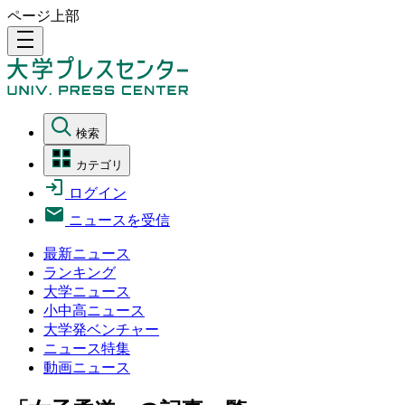
ページ上部
density_medium
検索
カテゴリ
ログイン
ニュースを受信
最新ニュース
ランキング
大学ニュース
小中高ニュース
大学発ベンチャー
ニュース特集
動画ニュース