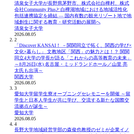
清泉女子大学が長野県茅野市、株式会社白樺村、株式
会社Community Plusと白樺湖地域における地域活性化
包括連携協定を締結 ― 国内有数の観光リゾート地で地
域創生に関する教育・研究活動の展開へ
清泉女子大学
2026.08.05
2
「Discover KANSAI！ －関関同立で拓く、関西の学び×
文化×暮らし」 文教地区「関西」の魅力とは！？ 関関
同立4大学の学長が語る「これからの高等教育の未来」
～8月26日(水) 名古屋・ミッドランドホール／山里 亮
太氏も出演～
関西大学
2026.08.05
3
愛知大学留学生寮オープニングセレモニーを開催 ～留
学生と日本人学生が共に学び、交流する新たな国際交
流拠点が誕生～
愛知大学
2026.08.05
4
長野大学地域経営学部の森俊也教授のゼミが企業イノ