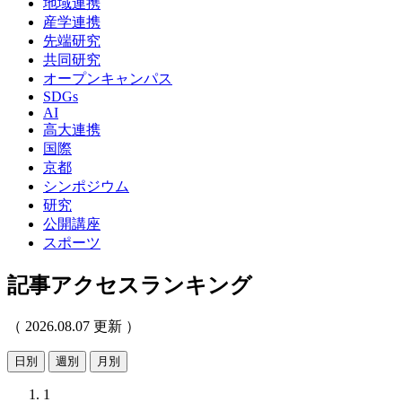
地域連携
産学連携
先端研究
共同研究
オープンキャンパス
SDGs
AI
高大連携
国際
京都
シンポジウム
研究
公開講座
スポーツ
記事アクセスランキング
（ 2026.08.07 更新 ）
日別
週別
月別
1