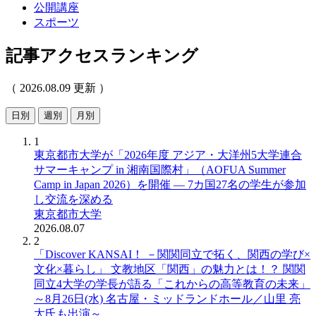
公開講座
スポーツ
記事アクセスランキング
（ 2026.08.09 更新 ）
日別
週別
月別
1
東京都市大学が「2026年度 アジア・大洋州5大学連合
サマーキャンプ in 湘南国際村」（AOFUA Summer
Camp in Japan 2026）を開催 ― 7カ国27名の学生が参加
し交流を深める
東京都市大学
2026.08.07
2
「Discover KANSAI！ －関関同立で拓く、関西の学び×
文化×暮らし」 文教地区「関西」の魅力とは！？ 関関
同立4大学の学長が語る「これからの高等教育の未来」
～8月26日(水) 名古屋・ミッドランドホール／山里 亮
太氏も出演～