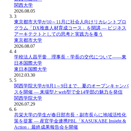
関西大学
2026.08.05
3
東京都市大学が10～11月に社会人向けリカレントプロ
グラム「DX推進人材育成コース」を開講 ― ビジネス
アーキテクトとしての思考と実践力を養う
東京都市大学
2026.08.07
4
学校法人昌平黌 理事長・学長の交代について――東
日本国際大学
東日本国際大学
2012.03.30
5
関西学院大学が8月1～9日まで、夏のオープンキャンパ
スを開催 ― 来場型とweb型で全14学部の魅力を発信
関西学院大学
2026.07.29
6
共栄大学の学生が春日部市長・副市長らに地域活性化
策を提案 ― 産官学金連携PBL「KASUKABE Insight &
Action」最終成果報告会を開催