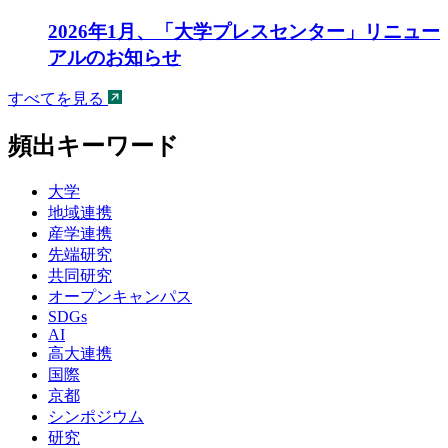
2026年1月、「大学プレスセンター」リニュー
アルのお知らせ
すべてを見る
頻出キーワード
大学
地域連携
産学連携
先端研究
共同研究
オープンキャンパス
SDGs
AI
高大連携
国際
京都
シンポジウム
研究