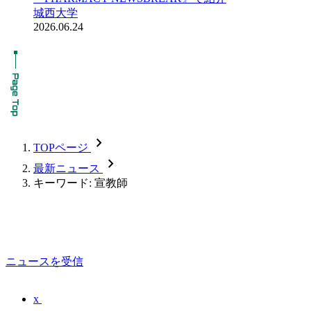
城西大学
2026.06.24
chevron_forward
TOPページ
chevron_forward
最新ニュース
キーワード: 宣教師
ニュースを受信
x