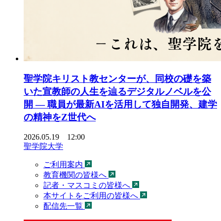
聖学院キリスト教センターが、同校の礎を築
いた宣教師の人生を辿るデジタルノベルを公
開 ― 職員が最新AIを活用して独自開発、建学
の精神をZ世代へ
2026.05.19 12:00
聖学院大学
ご利用案内
教育機関の皆様へ
記者・マスコミの皆様へ
本サイトをご利用の皆様へ
配信先一覧