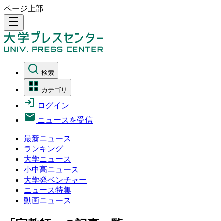
ページ上部
density_medium
検索
カテゴリ
ログイン
ニュースを受信
最新ニュース
ランキング
大学ニュース
小中高ニュース
大学発ベンチャー
ニュース特集
動画ニュース