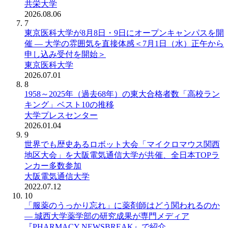
共栄大学
2026.08.06
7
東京医科大学が8月8日・9日にオープンキャンパスを開
催 ― 大学の雰囲気を直接体感＜7月1日（水）正午から
申し込み受付を開始＞
東京医科大学
2026.07.01
8
1958～2025年（過去68年）の東大合格者数「高校ラン
キング」ベスト10の推移
大学プレスセンター
2026.01.04
9
世界でも歴史あるロボット大会「マイクロマウス関西
地区大会」を大阪電気通信大学が共催、全日本TOPラ
ンカー多数参加
大阪電気通信大学
2022.07.12
10
「服薬のうっかり忘れ」に薬剤師はどう関われるのか
― 城西大学薬学部の研究成果が専門メディア
『PHARMACY NEWSBREAK』で紹介