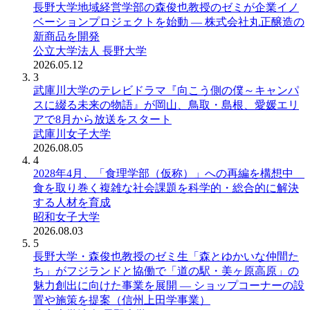
長野大学地域経営学部の森俊也教授のゼミが企業イノ
ベーションプロジェクトを始動 ― 株式会社丸正醸造の
新商品を開発
公立大学法人 長野大学
2026.05.12
3
武庫川大学のテレビドラマ『向こう側の僕～キャンパ
スに綴る未来の物語』が岡山、鳥取・島根、愛媛エリ
アで8月から放送をスタート
武庫川女子大学
2026.08.05
4
2028年4月、「食理学部（仮称）」への再編を構想中
食を取り巻く複雑な社会課題を科学的・総合的に解決
する人材を育成
昭和女子大学
2026.08.03
5
長野大学・森俊也教授のゼミ生「森とゆかいな仲間た
ち」がフジランドと協働で「道の駅・美ヶ原高原」の
魅力創出に向けた事業を展開 ― ショップコーナーの設
置や施策を提案（信州上田学事業）