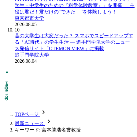
学生・中学生のための『科学体験教室』」を開催 ― 主
役は君だ！君だけの“できた！”を体験しよう！
東京都市大学
2026.08.05
10
昔の大学生は大変だった？ スマホでスピードアップす
る「AI時代」の学生生活 ― 追手門学院大学のニュー
ス発信サイト「OTEMON VIEW」に掲載
追手門学院大学
2026.08.04
chevron_forward
TOPページ
chevron_forward
最新ニュース
キーワード: 宮本勝浩名誉教授