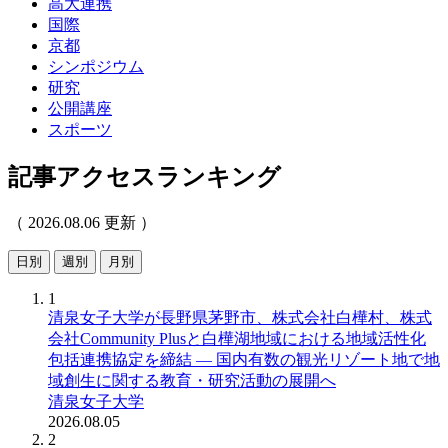
高大連携
国際
京都
シンポジウム
研究
公開講座
スポーツ
記事アクセスランキング
（ 2026.08.06 更新 ）
日別
週別
月別
1
清泉女子大学が長野県茅野市、株式会社白樺村、株式
会社Community Plusと白樺湖地域における地域活性化
包括連携協定を締結 ― 国内有数の観光リゾート地で地
域創生に関する教育・研究活動の展開へ
清泉女子大学
2026.08.05
2