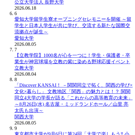
公立大学法人 長野大学
2026.06.18
6
愛知大学留学生寮オープニングセレモニーを開催 ～留
学生と日本人学生が共に学び、交流する新たな国際交
流拠点が誕生～
愛知大学
2026.08.05
7
【立教学院】1000名が心を一つに！学生・保護者・卒
業生が神宮球場を立教の紫に染める野球応援イベント
立教大学
2026.08.04
8
「Discover KANSAI！ －関関同立で拓く、関西の学び×
文化×暮らし」 文教地区「関西」の魅力とは！？ 関関
同立4大学の学長が語る「これからの高等教育の未来」
～8月26日(水) 名古屋・ミッドランドホール／山里 亮
太氏も出演～
関西大学
2026.08.05
9
東京都市大学が9月6日に第24回「大学で楽しもう‼ 小