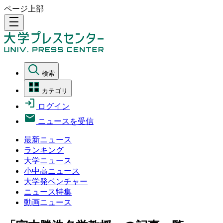
ページ上部
density_medium
検索
カテゴリ
ログイン
ニュースを受信
最新ニュース
ランキング
大学ニュース
小中高ニュース
大学発ベンチャー
ニュース特集
動画ニュース