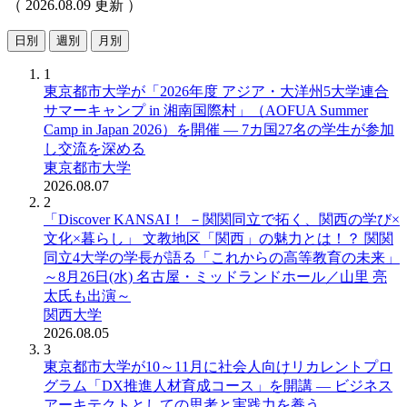
（ 2026.08.09 更新 ）
日別
週別
月別
1
東京都市大学が「2026年度 アジア・大洋州5大学連合
サマーキャンプ in 湘南国際村」（AOFUA Summer
Camp in Japan 2026）を開催 ― 7カ国27名の学生が参加
し交流を深める
東京都市大学
2026.08.07
2
「Discover KANSAI！ －関関同立で拓く、関西の学び×
文化×暮らし」 文教地区「関西」の魅力とは！？ 関関
同立4大学の学長が語る「これからの高等教育の未来」
～8月26日(水) 名古屋・ミッドランドホール／山里 亮
太氏も出演～
関西大学
2026.08.05
3
東京都市大学が10～11月に社会人向けリカレントプロ
グラム「DX推進人材育成コース」を開講 ― ビジネス
アーキテクトとしての思考と実践力を養う