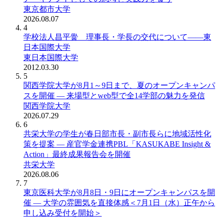
東京都市大学
2026.08.07
4
学校法人昌平黌 理事長・学長の交代について――東
日本国際大学
東日本国際大学
2012.03.30
5
関西学院大学が8月1～9日まで、夏のオープンキャンパ
スを開催 ― 来場型とweb型で全14学部の魅力を発信
関西学院大学
2026.07.29
6
共栄大学の学生が春日部市長・副市長らに地域活性化
策を提案 ― 産官学金連携PBL「KASUKABE Insight &
Action」最終成果報告会を開催
共栄大学
2026.08.06
7
東京医科大学が8月8日・9日にオープンキャンパスを開
催 ― 大学の雰囲気を直接体感＜7月1日（水）正午から
申し込み受付を開始＞