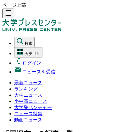
ページ上部
density_medium
検索
カテゴリ
ログイン
ニュースを受信
最新ニュース
ランキング
大学ニュース
小中高ニュース
大学発ベンチャー
ニュース特集
動画ニュース