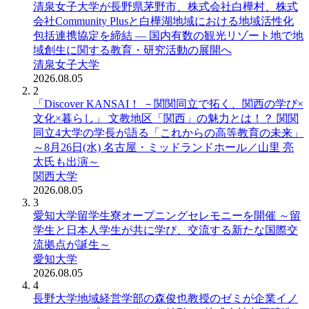
清泉女子大学が長野県茅野市、株式会社白樺村、株式
会社Community Plusと白樺湖地域における地域活性化
包括連携協定を締結 ― 国内有数の観光リゾート地で地
域創生に関する教育・研究活動の展開へ
清泉女子大学
2026.08.05
2
「Discover KANSAI！ －関関同立で拓く、関西の学び×
文化×暮らし」 文教地区「関西」の魅力とは！？ 関関
同立4大学の学長が語る「これからの高等教育の未来」
～8月26日(水) 名古屋・ミッドランドホール／山里 亮
太氏も出演～
関西大学
2026.08.05
3
愛知大学留学生寮オープニングセレモニーを開催 ～留
学生と日本人学生が共に学び、交流する新たな国際交
流拠点が誕生～
愛知大学
2026.08.05
4
長野大学地域経営学部の森俊也教授のゼミが企業イノ