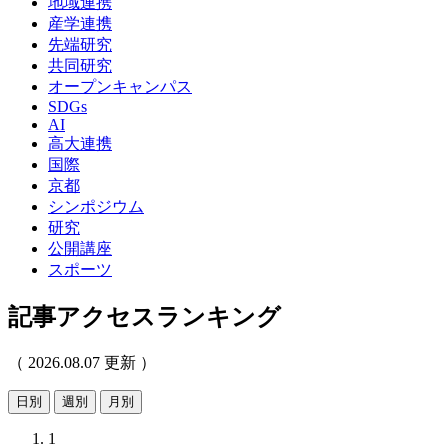
地域連携
産学連携
先端研究
共同研究
オープンキャンパス
SDGs
AI
高大連携
国際
京都
シンポジウム
研究
公開講座
スポーツ
記事アクセスランキング
（ 2026.08.07 更新 ）
日別
週別
月別
1