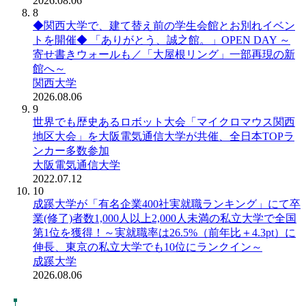
2026.08.06
8
◆関西大学で、建て替え前の学生会館とお別れイベン
トを開催◆ 「ありがとう、誠之館。」OPEN DAY ～
寄せ書きウォールも／「大屋根リング」一部再現の新
館へ～
関西大学
2026.08.06
9
世界でも歴史あるロボット大会「マイクロマウス関西
地区大会」を大阪電気通信大学が共催、全日本TOPラ
ンカー多数参加
大阪電気通信大学
2022.07.12
10
成蹊大学が「有名企業400社実就職ランキング」にて卒
業(修了)者数1,000人以上2,000人未満の私立大学で全国
第1位を獲得！～実就職率は26.5%（前年比＋4.3pt）に
伸長、東京の私立大学でも10位にランクイン～
成蹊大学
2026.08.06