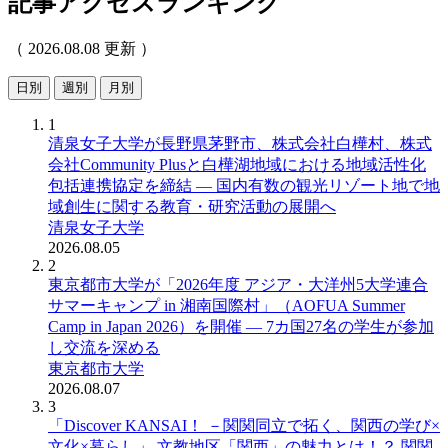
記事アクセスランキング
（ 2026.08.08 更新 ）
日別
週別
月別
1
清泉女子大学が長野県茅野市、株式会社白樺村、株式
会社Community Plusと白樺湖地域における地域活性化
包括連携協定を締結 ― 国内有数の観光リゾート地で地
域創生に関する教育・研究活動の展開へ
清泉女子大学
2026.08.05
2
東京都市大学が「2026年度 アジア・大洋州5大学連合
サマーキャンプ in 湘南国際村」（AOFUA Summer
Camp in Japan 2026）を開催 ― 7カ国27名の学生が参加
し交流を深める
東京都市大学
2026.08.07
3
「Discover KANSAI！ －関関同立で拓く、関西の学び×
文化×暮らし」 文教地区「関西」の魅力とは！？ 関関