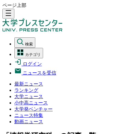
ページ上部
density_medium
検索
カテゴリ
ログイン
ニュースを受信
最新ニュース
ランキング
大学ニュース
小中高ニュース
大学発ベンチャー
ニュース特集
動画ニュース