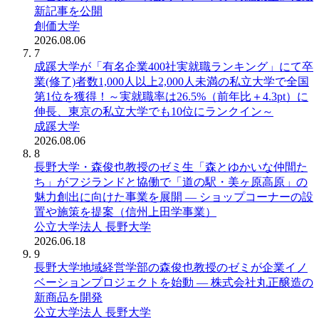
新記事を公開
創価大学
2026.08.06
7
成蹊大学が「有名企業400社実就職ランキング」にて卒
業(修了)者数1,000人以上2,000人未満の私立大学で全国
第1位を獲得！～実就職率は26.5%（前年比＋4.3pt）に
伸長、東京の私立大学でも10位にランクイン～
成蹊大学
2026.08.06
8
長野大学・森俊也教授のゼミ生「森とゆかいな仲間た
ち」がフジランドと協働で「道の駅・美ヶ原高原」の
魅力創出に向けた事業を展開 ― ショップコーナーの設
置や施策を提案（信州上田学事業）
公立大学法人 長野大学
2026.06.18
9
長野大学地域経営学部の森俊也教授のゼミが企業イノ
ベーションプロジェクトを始動 ― 株式会社丸正醸造の
新商品を開発
公立大学法人 長野大学