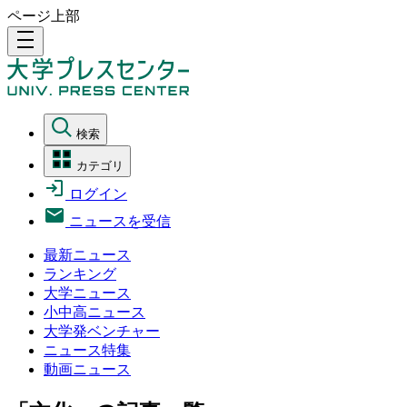
ページ上部
density_medium
検索
カテゴリ
ログイン
ニュースを受信
最新ニュース
ランキング
大学ニュース
小中高ニュース
大学発ベンチャー
ニュース特集
動画ニュース