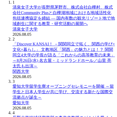
1
清泉女子大学が長野県茅野市、株式会社白樺村、株式
会社Community Plusと白樺湖地域における地域活性化
包括連携協定を締結 ― 国内有数の観光リゾート地で地
域創生に関する教育・研究活動の展開へ
清泉女子大学
2026.08.05
2
「Discover KANSAI！ －関関同立で拓く、関西の学び×
文化×暮らし」 文教地区「関西」の魅力とは！？ 関関
同立4大学の学長が語る「これからの高等教育の未来」
～8月26日(水) 名古屋・ミッドランドホール／山里 亮
太氏も出演～
関西大学
2026.08.05
3
愛知大学留学生寮オープニングセレモニーを開催 ～留
学生と日本人学生が共に学び、交流する新たな国際交
流拠点が誕生～
愛知大学
2026.08.05
4