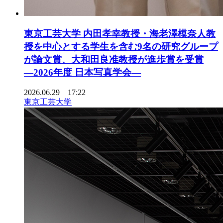
東京工芸大学 内田孝幸教授・海老澤模奈人教
授を中心とする学生を含む9名の研究グループ
が論文賞、大和田良准教授が進歩賞を受賞
―2026年度 日本写真学会―
2026.06.29 17:22
東京工芸大学