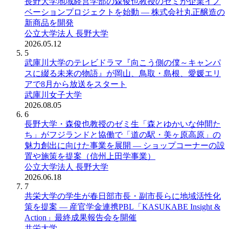
長野大学地域経営学部の森俊也教授のゼミが企業イノ
ベーションプロジェクトを始動 ― 株式会社丸正醸造の
新商品を開発
公立大学法人 長野大学
2026.05.12
5
武庫川大学のテレビドラマ『向こう側の僕～キャンパ
スに綴る未来の物語』が岡山、鳥取・島根、愛媛エリ
アで8月から放送をスタート
武庫川女子大学
2026.08.05
6
長野大学・森俊也教授のゼミ生「森とゆかいな仲間た
ち」がフジランドと協働で「道の駅・美ヶ原高原」の
魅力創出に向けた事業を展開 ― ショップコーナーの設
置や施策を提案（信州上田学事業）
公立大学法人 長野大学
2026.06.18
7
共栄大学の学生が春日部市長・副市長らに地域活性化
策を提案 ― 産官学金連携PBL「KASUKABE Insight &
Action」最終成果報告会を開催
共栄大学