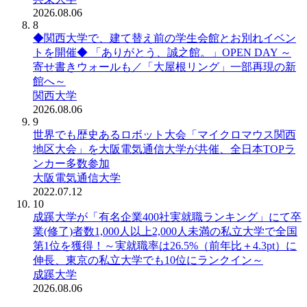
2026.08.06
8
◆関西大学で、建て替え前の学生会館とお別れイベン
トを開催◆ 「ありがとう、誠之館。」OPEN DAY ～
寄せ書きウォールも／「大屋根リング」一部再現の新
館へ～
関西大学
2026.08.06
9
世界でも歴史あるロボット大会「マイクロマウス関西
地区大会」を大阪電気通信大学が共催、全日本TOPラ
ンカー多数参加
大阪電気通信大学
2022.07.12
10
成蹊大学が「有名企業400社実就職ランキング」にて卒
業(修了)者数1,000人以上2,000人未満の私立大学で全国
第1位を獲得！～実就職率は26.5%（前年比＋4.3pt）に
伸長、東京の私立大学でも10位にランクイン～
成蹊大学
2026.08.06