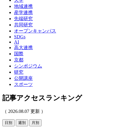
大学
地域連携
産学連携
先端研究
共同研究
オープンキャンパス
SDGs
AI
高大連携
国際
京都
シンポジウム
研究
公開講座
スポーツ
記事アクセスランキング
（ 2026.08.07 更新 ）
日別
週別
月別