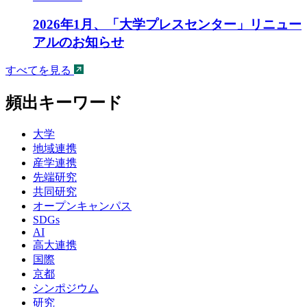
2026年1月、「大学プレスセンター」リニュー
アルのお知らせ
すべてを見る
頻出キーワード
大学
地域連携
産学連携
先端研究
共同研究
オープンキャンパス
SDGs
AI
高大連携
国際
京都
シンポジウム
研究