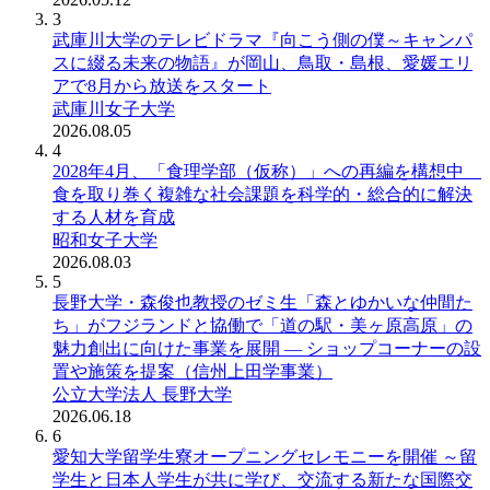
3
武庫川大学のテレビドラマ『向こう側の僕～キャンパ
スに綴る未来の物語』が岡山、鳥取・島根、愛媛エリ
アで8月から放送をスタート
武庫川女子大学
2026.08.05
4
2028年4月、「食理学部（仮称）」への再編を構想中
食を取り巻く複雑な社会課題を科学的・総合的に解決
する人材を育成
昭和女子大学
2026.08.03
5
長野大学・森俊也教授のゼミ生「森とゆかいな仲間た
ち」がフジランドと協働で「道の駅・美ヶ原高原」の
魅力創出に向けた事業を展開 ― ショップコーナーの設
置や施策を提案（信州上田学事業）
公立大学法人 長野大学
2026.06.18
6
愛知大学留学生寮オープニングセレモニーを開催 ～留
学生と日本人学生が共に学び、交流する新たな国際交