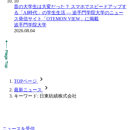
10
昔の大学生は大変だった？ スマホでスピードアップす
る「AI時代」の学生生活 ― 追手門学院大学のニュー
ス発信サイト「OTEMON VIEW」に掲載
追手門学院大学
2026.08.04
chevron_forward
TOPページ
chevron_forward
最新ニュース
キーワード: 日東紡績株式会社
ニュースを受信