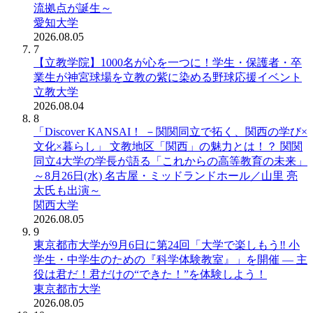
流拠点が誕生～
愛知大学
2026.08.05
7
【立教学院】1000名が心を一つに！学生・保護者・卒
業生が神宮球場を立教の紫に染める野球応援イベント
立教大学
2026.08.04
8
「Discover KANSAI！ －関関同立で拓く、関西の学び×
文化×暮らし」 文教地区「関西」の魅力とは！？ 関関
同立4大学の学長が語る「これからの高等教育の未来」
～8月26日(水) 名古屋・ミッドランドホール／山里 亮
太氏も出演～
関西大学
2026.08.05
9
東京都市大学が9月6日に第24回「大学で楽しもう‼ 小
学生・中学生のための『科学体験教室』」を開催 ― 主
役は君だ！君だけの“できた！”を体験しよう！
東京都市大学
2026.08.05