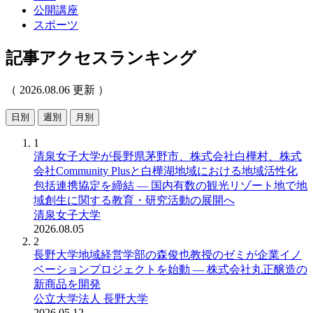
公開講座
スポーツ
記事アクセスランキング
（ 2026.08.06 更新 ）
日別
週別
月別
1
清泉女子大学が長野県茅野市、株式会社白樺村、株式
会社Community Plusと白樺湖地域における地域活性化
包括連携協定を締結 ― 国内有数の観光リゾート地で地
域創生に関する教育・研究活動の展開へ
清泉女子大学
2026.08.05
2
長野大学地域経営学部の森俊也教授のゼミが企業イノ
ベーションプロジェクトを始動 ― 株式会社丸正醸造の
新商品を開発
公立大学法人 長野大学
2026.05.12