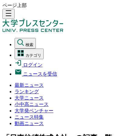
ページ上部
density_medium
検索
カテゴリ
ログイン
ニュースを受信
最新ニュース
ランキング
大学ニュース
小中高ニュース
大学発ベンチャー
ニュース特集
動画ニュース