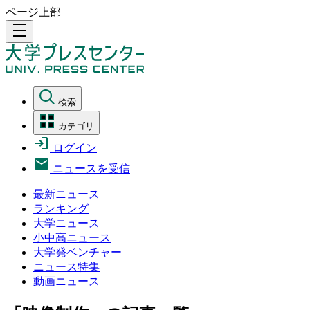
ページ上部
density_medium
検索
カテゴリ
ログイン
ニュースを受信
最新ニュース
ランキング
大学ニュース
小中高ニュース
大学発ベンチャー
ニュース特集
動画ニュース