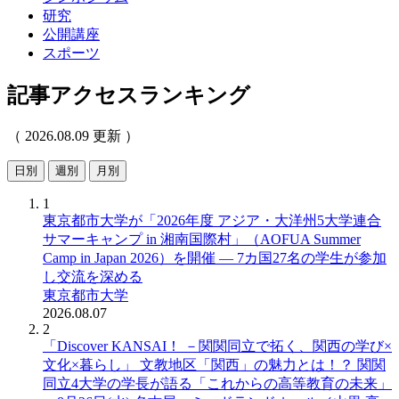
研究
公開講座
スポーツ
記事アクセスランキング
（ 2026.08.09 更新 ）
日別
週別
月別
1
東京都市大学が「2026年度 アジア・大洋州5大学連合
サマーキャンプ in 湘南国際村」（AOFUA Summer
Camp in Japan 2026）を開催 ― 7カ国27名の学生が参加
し交流を深める
東京都市大学
2026.08.07
2
「Discover KANSAI！ －関関同立で拓く、関西の学び×
文化×暮らし」 文教地区「関西」の魅力とは！？ 関関
同立4大学の学長が語る「これからの高等教育の未来」