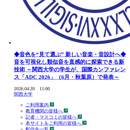
◆音色を“見て選ぶ” 新しい音楽・音設計へ◆
音を可視化し類似音を直感的に探索できる新
技術 ～関西大学の学生が、国際カンファレン
ス「ADC 2026」（6月・秋葉原）で発表～
2026.04.20 11:00
関西大学
ご利用案内
教育機関の皆様へ
記者・マスコミの皆様へ
本サイトをご利用の皆様へ
配信先一覧