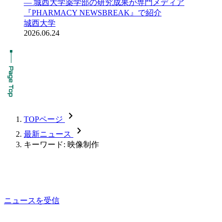
― 城西大学薬学部の研究成果が専門メディア
『PHARMACY NEWSBREAK』で紹介
城西大学
2026.06.24
chevron_forward
TOPページ
chevron_forward
最新ニュース
キーワード: 映像制作
ニュースを受信