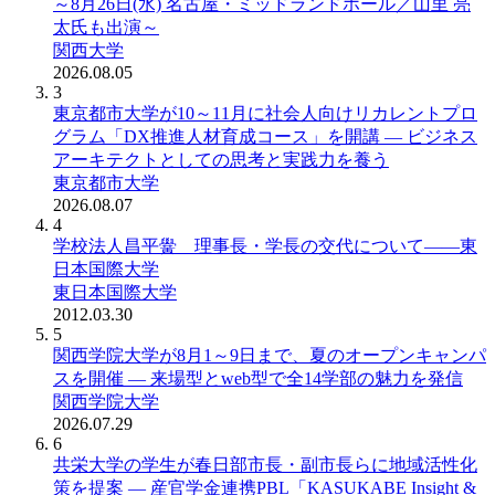
～8月26日(水) 名古屋・ミッドランドホール／山里 亮
太氏も出演～
関西大学
2026.08.05
3
東京都市大学が10～11月に社会人向けリカレントプロ
グラム「DX推進人材育成コース」を開講 ― ビジネス
アーキテクトとしての思考と実践力を養う
東京都市大学
2026.08.07
4
学校法人昌平黌 理事長・学長の交代について――東
日本国際大学
東日本国際大学
2012.03.30
5
関西学院大学が8月1～9日まで、夏のオープンキャンパ
スを開催 ― 来場型とweb型で全14学部の魅力を発信
関西学院大学
2026.07.29
6
共栄大学の学生が春日部市長・副市長らに地域活性化
策を提案 ― 産官学金連携PBL「KASUKABE Insight &