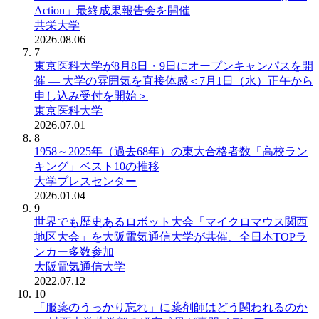
Action」最終成果報告会を開催
共栄大学
2026.08.06
7
東京医科大学が8月8日・9日にオープンキャンパスを開
催 ― 大学の雰囲気を直接体感＜7月1日（水）正午から
申し込み受付を開始＞
東京医科大学
2026.07.01
8
1958～2025年（過去68年）の東大合格者数「高校ラン
キング」ベスト10の推移
大学プレスセンター
2026.01.04
9
世界でも歴史あるロボット大会「マイクロマウス関西
地区大会」を大阪電気通信大学が共催、全日本TOPラ
ンカー多数参加
大阪電気通信大学
2022.07.12
10
「服薬のうっかり忘れ」に薬剤師はどう関われるのか