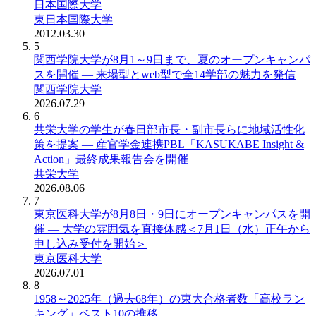
日本国際大学
東日本国際大学
2012.03.30
5
関西学院大学が8月1～9日まで、夏のオープンキャンパ
スを開催 ― 来場型とweb型で全14学部の魅力を発信
関西学院大学
2026.07.29
6
共栄大学の学生が春日部市長・副市長らに地域活性化
策を提案 ― 産官学金連携PBL「KASUKABE Insight &
Action」最終成果報告会を開催
共栄大学
2026.08.06
7
東京医科大学が8月8日・9日にオープンキャンパスを開
催 ― 大学の雰囲気を直接体感＜7月1日（水）正午から
申し込み受付を開始＞
東京医科大学
2026.07.01
8
1958～2025年（過去68年）の東大合格者数「高校ラン
キング」ベスト10の推移