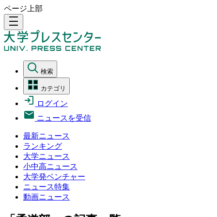
ページ上部
density_medium
検索
カテゴリ
ログイン
ニュースを受信
最新ニュース
ランキング
大学ニュース
小中高ニュース
大学発ベンチャー
ニュース特集
動画ニュース