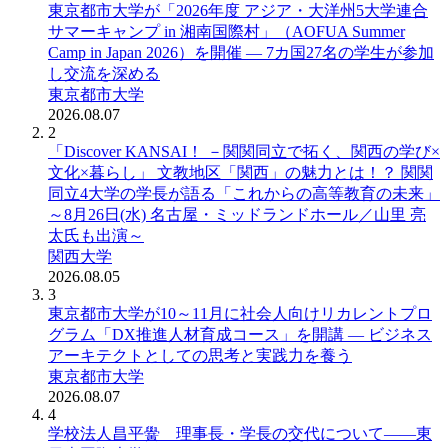
東京都市大学が「2026年度 アジア・大洋州5大学連合
サマーキャンプ in 湘南国際村」（AOFUA Summer
Camp in Japan 2026）を開催 ― 7カ国27名の学生が参加
し交流を深める
東京都市大学
2026.08.07
2
「Discover KANSAI！ －関関同立で拓く、関西の学び×
文化×暮らし」 文教地区「関西」の魅力とは！？ 関関
同立4大学の学長が語る「これからの高等教育の未来」
～8月26日(水) 名古屋・ミッドランドホール／山里 亮
太氏も出演～
関西大学
2026.08.05
3
東京都市大学が10～11月に社会人向けリカレントプロ
グラム「DX推進人材育成コース」を開講 ― ビジネス
アーキテクトとしての思考と実践力を養う
東京都市大学
2026.08.07
4
学校法人昌平黌 理事長・学長の交代について――東