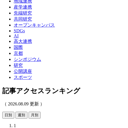
地域連携
産学連携
先端研究
共同研究
オープンキャンパス
SDGs
AI
高大連携
国際
京都
シンポジウム
研究
公開講座
スポーツ
記事アクセスランキング
（ 2026.08.09 更新 ）
日別
週別
月別
1