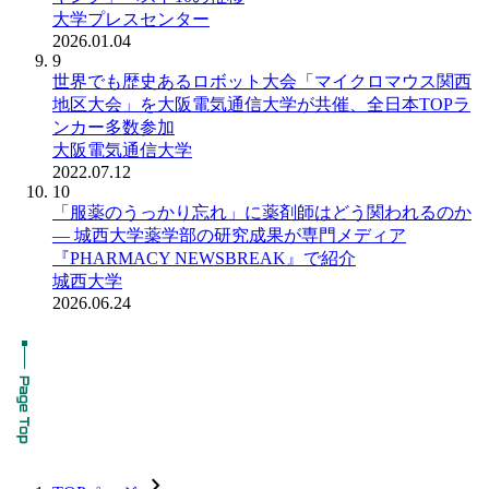
大学プレスセンター
2026.01.04
9
世界でも歴史あるロボット大会「マイクロマウス関西
地区大会」を大阪電気通信大学が共催、全日本TOPラ
ンカー多数参加
大阪電気通信大学
2022.07.12
10
「服薬のうっかり忘れ」に薬剤師はどう関われるのか
― 城西大学薬学部の研究成果が専門メディア
『PHARMACY NEWSBREAK』で紹介
城西大学
2026.06.24
chevron_forward