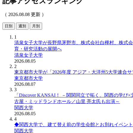
記事アクセスランキング
（ 2026.08.08 更新 ）
日別
週別
月別
1
清泉女子大学が長野県茅野市、株式会社白樺村、株式会社C
育・研究活動の展開へ
清泉女子大学
2026.08.05
2
東京都市大学が「2026年度 アジア・大洋州5大学連合サマーキャ
東京都市大学
2026.08.07
3
「Discover KANSAI！ －関関同立で拓く、関西
古屋・ミッドランドホール／山里 亮太氏も出演～
関西大学
2026.08.05
4
◆関西大学で、建て替え前の学生会館とお別れイベントを
関西大学