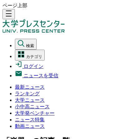
ページ上部
density_medium
検索
カテゴリ
ログイン
ニュースを受信
最新ニュース
ランキング
大学ニュース
小中高ニュース
大学発ベンチャー
ニュース特集
動画ニュース