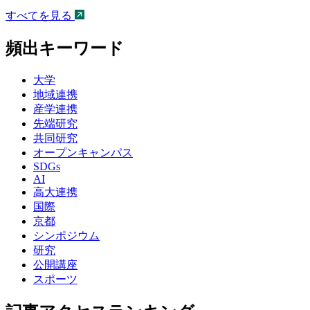
すべてを見る
頻出キーワード
大学
地域連携
産学連携
先端研究
共同研究
オープンキャンパス
SDGs
AI
高大連携
国際
京都
シンポジウム
研究
公開講座
スポーツ