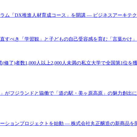
グラム「DX推進人材育成コース」を開講 ― ビジネスアーキテ
直すべき「学習観」と子どもの自己受容感を育む「言葉かけ」と
了)者数1,000人以上2,000人未満の私立大学で全国第1位を獲
」がフジランドと協働で「道の駅・美ヶ原高原」の魅力創出に向
ーションプロジェクトを始動 ― 株式会社丸正醸造の新商品を