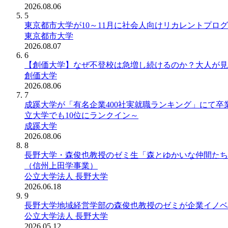
2026.08.06
5
東京都市大学が10～11月に社会人向けリカレントプロ
東京都市大学
2026.08.07
6
【創価大学】なぜ不登校は急増し続けるのか？大人が見
創価大学
2026.08.06
7
成蹊大学が「有名企業400社実就職ランキング」にて卒業(修
立大学でも10位にランクイン～
成蹊大学
2026.08.06
8
長野大学・森俊也教授のゼミ生「森とゆかいな仲間たち
（信州上田学事業）
公立大学法人 長野大学
2026.06.18
9
長野大学地域経営学部の森俊也教授のゼミが企業イノベ
公立大学法人 長野大学
2026.05.12