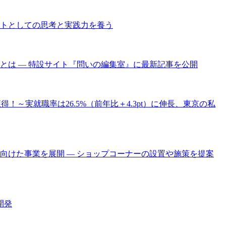
クトとしての思考と実践力を養う
は ― 特設サイト『問いの編集室』に最新記事を公開
得！～実就職率は26.5%（前年比＋4.3pt）に伸長、東京の私
けた事業を展開 ― ショップコーナーの設置や施策を提案
開発