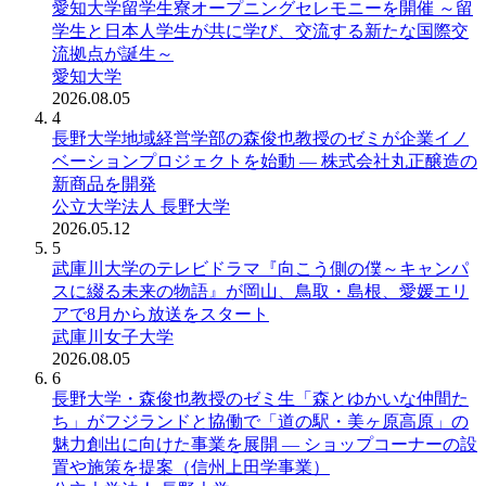
愛知大学留学生寮オープニングセレモニーを開催 ～留
学生と日本人学生が共に学び、交流する新たな国際交
流拠点が誕生～
愛知大学
2026.08.05
4
長野大学地域経営学部の森俊也教授のゼミが企業イノ
ベーションプロジェクトを始動 ― 株式会社丸正醸造の
新商品を開発
公立大学法人 長野大学
2026.05.12
5
武庫川大学のテレビドラマ『向こう側の僕～キャンパ
スに綴る未来の物語』が岡山、鳥取・島根、愛媛エリ
アで8月から放送をスタート
武庫川女子大学
2026.08.05
6
長野大学・森俊也教授のゼミ生「森とゆかいな仲間た
ち」がフジランドと協働で「道の駅・美ヶ原高原」の
魅力創出に向けた事業を展開 ― ショップコーナーの設
置や施策を提案（信州上田学事業）