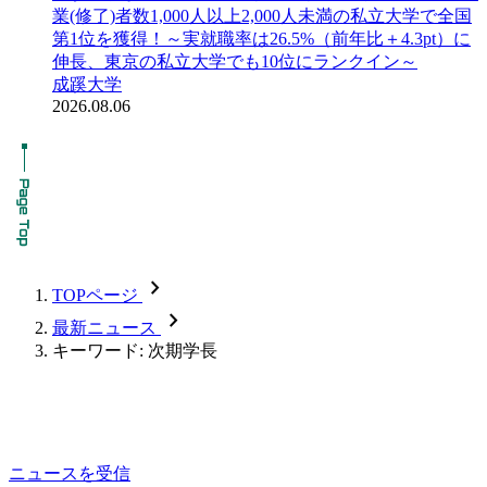
業(修了)者数1,000人以上2,000人未満の私立大学で全国
第1位を獲得！～実就職率は26.5%（前年比＋4.3pt）に
伸長、東京の私立大学でも10位にランクイン～
成蹊大学
2026.08.06
chevron_forward
TOPページ
chevron_forward
最新ニュース
キーワード: 次期学長
ニュースを受信