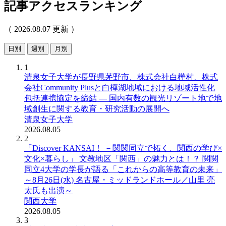
記事アクセスランキング
（ 2026.08.07 更新 ）
日別
週別
月別
1
清泉女子大学が長野県茅野市、株式会社白樺村、株式
会社Community Plusと白樺湖地域における地域活性化
包括連携協定を締結 ― 国内有数の観光リゾート地で地
域創生に関する教育・研究活動の展開へ
清泉女子大学
2026.08.05
2
「Discover KANSAI！ －関関同立で拓く、関西の学び×
文化×暮らし」 文教地区「関西」の魅力とは！？ 関関
同立4大学の学長が語る「これからの高等教育の未来」
～8月26日(水) 名古屋・ミッドランドホール／山里 亮
太氏も出演～
関西大学
2026.08.05
3