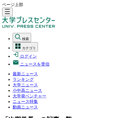
ページ上部
density_medium
検索
カテゴリ
ログイン
ニュースを受信
最新ニュース
ランキング
大学ニュース
小中高ニュース
大学発ベンチャー
ニュース特集
動画ニュース