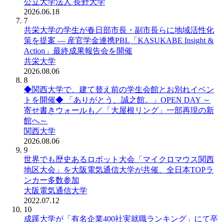
公立大学法人 長野大学
2026.06.18
7
共栄大学の学生が春日部市長・副市長らに地域活性化
策を提案 ― 産官学金連携PBL「KASUKABE Insight &
Action」最終成果報告会を開催
共栄大学
2026.08.06
8
◆関西大学で、建て替え前の学生会館とお別れイベン
トを開催◆ 「ありがとう、誠之館。」OPEN DAY ～
寄せ書きウォールも／「大屋根リング」一部再現の新
館へ～
関西大学
2026.08.06
9
世界でも歴史あるロボット大会「マイクロマウス関西
地区大会」を大阪電気通信大学が共催、全日本TOPラ
ンカー多数参加
大阪電気通信大学
2022.07.12
10
成蹊大学が「有名企業400社実就職ランキング」にて卒