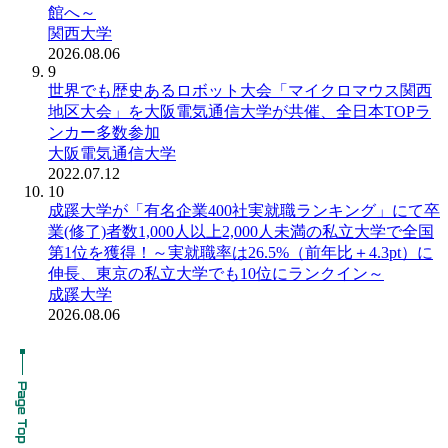
館へ～
関西大学
2026.08.06
9
世界でも歴史あるロボット大会「マイクロマウス関西
地区大会」を大阪電気通信大学が共催、全日本TOPラ
ンカー多数参加
大阪電気通信大学
2022.07.12
10
成蹊大学が「有名企業400社実就職ランキング」にて卒
業(修了)者数1,000人以上2,000人未満の私立大学で全国
第1位を獲得！～実就職率は26.5%（前年比＋4.3pt）に
伸長、東京の私立大学でも10位にランクイン～
成蹊大学
2026.08.06