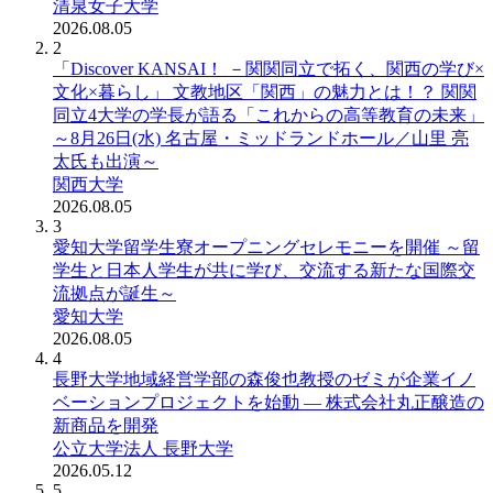
清泉女子大学
2026.08.05
2
「Discover KANSAI！ －関関同立で拓く、関西の学び×
文化×暮らし」 文教地区「関西」の魅力とは！？ 関関
同立4大学の学長が語る「これからの高等教育の未来」
～8月26日(水) 名古屋・ミッドランドホール／山里 亮
太氏も出演～
関西大学
2026.08.05
3
愛知大学留学生寮オープニングセレモニーを開催 ～留
学生と日本人学生が共に学び、交流する新たな国際交
流拠点が誕生～
愛知大学
2026.08.05
4
長野大学地域経営学部の森俊也教授のゼミが企業イノ
ベーションプロジェクトを始動 ― 株式会社丸正醸造の
新商品を開発
公立大学法人 長野大学
2026.05.12
5