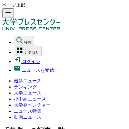
ページ上部
density_medium
検索
カテゴリ
ログイン
ニュースを受信
最新ニュース
ランキング
大学ニュース
小中高ニュース
大学発ベンチャー
ニュース特集
動画ニュース