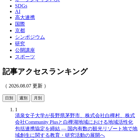
SDGs
AI
高大連携
国際
京都
シンポジウム
研究
公開講座
スポーツ
記事アクセスランキング
（ 2026.08.07 更新 ）
日別
週別
月別
1
清泉女子大学が長野県茅野市、株式会社白樺村、株式
会社Community Plusと白樺湖地域における地域活性化
包括連携協定を締結 ― 国内有数の観光リゾート地で地
域創生に関する教育・研究活動の展開へ