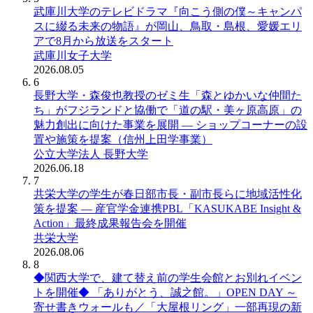
武庫川大学のテレビドラマ『向こう側の僕～キャンパ
スに綴る未来の物語』が岡山、鳥取・島根、愛媛エリ
アで8月から放送をスタート
武庫川女子大学
2026.08.05
6
長野大学・森俊也教授のゼミ生「森とゆかいな仲間た
ち」がフジランドと協働で「道の駅・美ヶ原高原」の
魅力創出に向けた事業を展開 ― ショップコーナーの設
置や施策を提案（信州上田学事業）
公立大学法人 長野大学
2026.06.18
7
共栄大学の学生が春日部市長・副市長らに地域活性化
策を提案 ― 産官学金連携PBL「KASUKABE Insight &
Action」最終成果報告会を開催
共栄大学
2026.08.06
8
◆関西大学で、建て替え前の学生会館とお別れイベン
トを開催◆ 「ありがとう、誠之館。」OPEN DAY ～
寄せ書きウォールも／「大屋根リング」一部再現の新