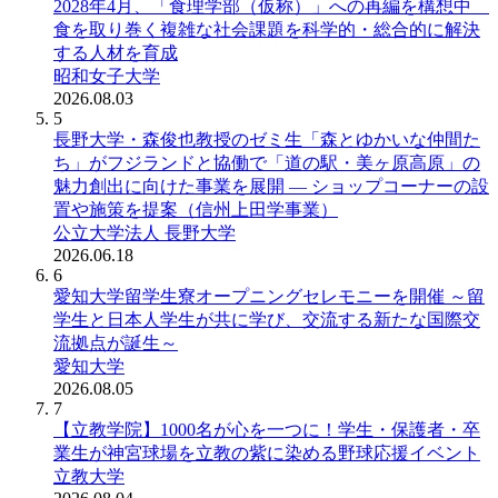
2028年4月、「食理学部（仮称）」への再編を構想中
食を取り巻く複雑な社会課題を科学的・総合的に解決
する人材を育成
昭和女子大学
2026.08.03
5
長野大学・森俊也教授のゼミ生「森とゆかいな仲間た
ち」がフジランドと協働で「道の駅・美ヶ原高原」の
魅力創出に向けた事業を展開 ― ショップコーナーの設
置や施策を提案（信州上田学事業）
公立大学法人 長野大学
2026.06.18
6
愛知大学留学生寮オープニングセレモニーを開催 ～留
学生と日本人学生が共に学び、交流する新たな国際交
流拠点が誕生～
愛知大学
2026.08.05
7
【立教学院】1000名が心を一つに！学生・保護者・卒
業生が神宮球場を立教の紫に染める野球応援イベント
立教大学