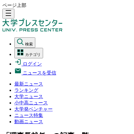
ページ上部
density_medium
検索
カテゴリ
ログイン
ニュースを受信
最新ニュース
ランキング
大学ニュース
小中高ニュース
大学発ベンチャー
ニュース特集
動画ニュース