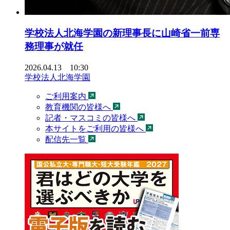
学校法人北海学園の新理事長に山崎省一前専
務理事が就任
2026.04.13 10:30
学校法人北海学園
ご利用案内
教育機関の皆様へ
記者・マスコミの皆様へ
本サイトをご利用の皆様へ
配信先一覧