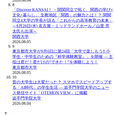
2026.08.04
8
「Discover KANSAI！ －関関同立で拓く、関西の学び×
文化×暮らし」 文教地区「関西」の魅力とは！？ 関関
同立4大学の学長が語る「これからの高等教育の未来」
～8月26日(水) 名古屋・ミッドランドホール／山里 亮
太氏も出演～
関西大学
2026.08.05
9
東京都市大学が9月6日に第24回「大学で楽しもう‼ 小
学生・中学生のための『科学体験教室』」を開催 ― 主
役は君だ！君だけの“できた！”を体験しよう！
東京都市大学
2026.08.05
10
昔の大学生は大変だった？ スマホでスピードアップす
る「AI時代」の学生生活 ― 追手門学院大学のニュー
ス発信サイト「OTEMON VIEW」に掲載
追手門学院大学
2026.08.04