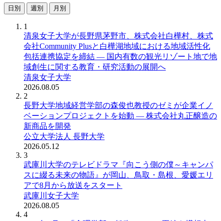
日別
週別
月別
1
清泉女子大学が長野県茅野市、株式会社白樺村、株式
会社Community Plusと白樺湖地域における地域活性化
包括連携協定を締結 ― 国内有数の観光リゾート地で地
域創生に関する教育・研究活動の展開へ
清泉女子大学
2026.08.05
2
長野大学地域経営学部の森俊也教授のゼミが企業イノ
ベーションプロジェクトを始動 ― 株式会社丸正醸造の
新商品を開発
公立大学法人 長野大学
2026.05.12
3
武庫川大学のテレビドラマ『向こう側の僕～キャンパ
スに綴る未来の物語』が岡山、鳥取・島根、愛媛エリ
アで8月から放送をスタート
武庫川女子大学
2026.08.05
4