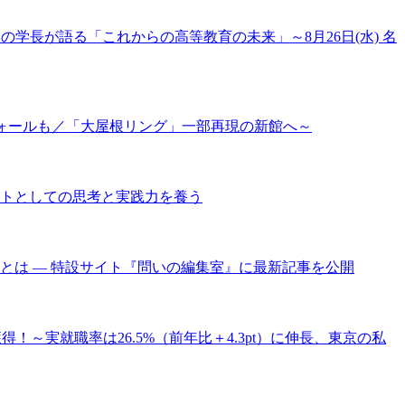
大学の学長が語る「これからの高等教育の未来」～8月26日(水) 名
ウォールも／「大屋根リング」一部再現の新館へ～
クトとしての思考と実践力を養う
は ― 特設サイト『問いの編集室』に最新記事を公開
得！～実就職率は26.5%（前年比＋4.3pt）に伸長、東京の私