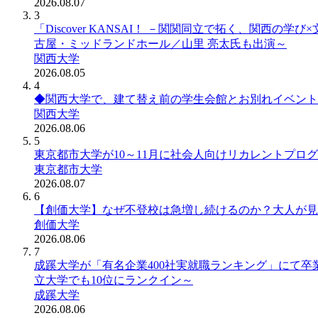
2026.08.07
3
「Discover KANSAI！ －関関同立で拓く、関西
古屋・ミッドランドホール／山里 亮太氏も出演～
関西大学
2026.08.05
4
◆関西大学で、建て替え前の学生会館とお別れイベントを
関西大学
2026.08.06
5
東京都市大学が10～11月に社会人向けリカレントプロ
東京都市大学
2026.08.07
6
【創価大学】なぜ不登校は急増し続けるのか？大人が見
創価大学
2026.08.06
7
成蹊大学が「有名企業400社実就職ランキング」にて卒業(修
立大学でも10位にランクイン～
成蹊大学
2026.08.06