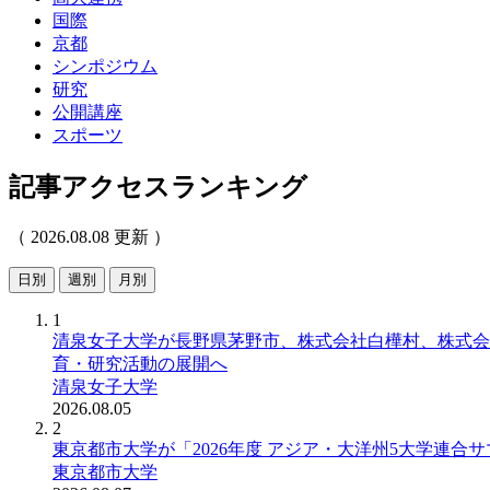
国際
京都
シンポジウム
研究
公開講座
スポーツ
記事アクセスランキング
（ 2026.08.08 更新 ）
日別
週別
月別
1
清泉女子大学が長野県茅野市、株式会社白樺村、株式会社C
育・研究活動の展開へ
清泉女子大学
2026.08.05
2
東京都市大学が「2026年度 アジア・大洋州5大学連合サマーキャ
東京都市大学