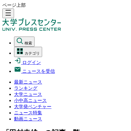
ページ上部
density_medium
検索
カテゴリ
ログイン
ニュースを受信
最新ニュース
ランキング
大学ニュース
小中高ニュース
大学発ベンチャー
ニュース特集
動画ニュース