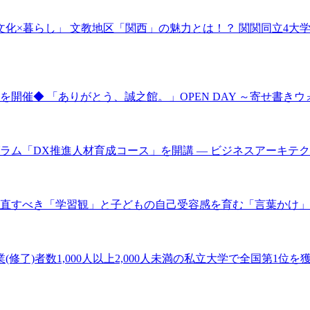
の学び×文化×暮らし」 文教地区「関西」の魅力とは！？ 関関同立4
開催◆ 「ありがとう、誠之館。」OPEN DAY ～寄せ書き
グラム「DX推進人材育成コース」を開講 ― ビジネスアーキテ
直すべき「学習観」と子どもの自己受容感を育む「言葉かけ」と
了)者数1,000人以上2,000人未満の私立大学で全国第1位を獲