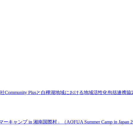
ommunity Plusと白樺湖地域における地域活性化包括連
ンプ in 湘南国際村」（AOFUA Summer Camp in Jap