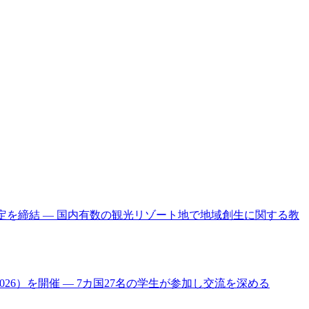
携協定を締結 ― 国内有数の観光リゾート地で地域創生に関する教
an 2026）を開催 ― 7カ国27名の学生が参加し交流を深める