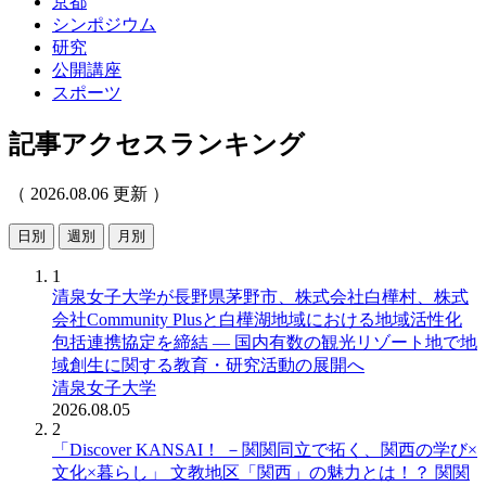
京都
シンポジウム
研究
公開講座
スポーツ
記事アクセスランキング
（ 2026.08.06 更新 ）
日別
週別
月別
1
清泉女子大学が長野県茅野市、株式会社白樺村、株式
会社Community Plusと白樺湖地域における地域活性化
包括連携協定を締結 ― 国内有数の観光リゾート地で地
域創生に関する教育・研究活動の展開へ
清泉女子大学
2026.08.05
2
「Discover KANSAI！ －関関同立で拓く、関西の学び×
文化×暮らし」 文教地区「関西」の魅力とは！？ 関関