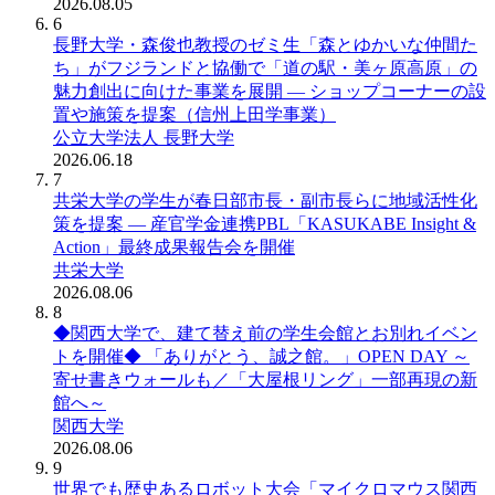
2026.08.05
6
長野大学・森俊也教授のゼミ生「森とゆかいな仲間た
ち」がフジランドと協働で「道の駅・美ヶ原高原」の
魅力創出に向けた事業を展開 ― ショップコーナーの設
置や施策を提案（信州上田学事業）
公立大学法人 長野大学
2026.06.18
7
共栄大学の学生が春日部市長・副市長らに地域活性化
策を提案 ― 産官学金連携PBL「KASUKABE Insight &
Action」最終成果報告会を開催
共栄大学
2026.08.06
8
◆関西大学で、建て替え前の学生会館とお別れイベン
トを開催◆ 「ありがとう、誠之館。」OPEN DAY ～
寄せ書きウォールも／「大屋根リング」一部再現の新
館へ～
関西大学
2026.08.06
9
世界でも歴史あるロボット大会「マイクロマウス関西