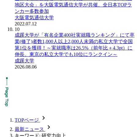
地区大会」を大阪電気通信大学が共催、全日本TOPラ
ンカー多数参加
大阪電気通信大学
2022.07.12
10
成蹊大学が「有名企業400社実就職ランキング」にて卒
業(修了)者数1,000人以上2,000人未満の私立大学で全国
第1位を獲得！～実就職率は26.5%（前年比＋4.3pt）に
伸長、東京の私立大学でも10位にランクイン～
成蹊大学
2026.08.06
chevron_forward
TOPページ
chevron_forward
最新ニュース
キーワード: 研究力向上