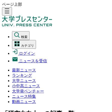
ページ上部
density_medium
検索
カテゴリ
ログイン
ニュースを受信
最新ニュース
ランキング
大学ニュース
小中高ニュース
大学発ベンチャー
ニュース特集
動画ニュース