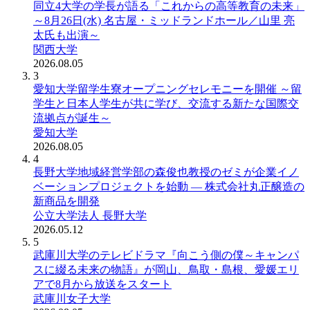
同立4大学の学長が語る「これからの高等教育の未来」
～8月26日(水) 名古屋・ミッドランドホール／山里 亮
太氏も出演～
関西大学
2026.08.05
3
愛知大学留学生寮オープニングセレモニーを開催 ～留
学生と日本人学生が共に学び、交流する新たな国際交
流拠点が誕生～
愛知大学
2026.08.05
4
長野大学地域経営学部の森俊也教授のゼミが企業イノ
ベーションプロジェクトを始動 ― 株式会社丸正醸造の
新商品を開発
公立大学法人 長野大学
2026.05.12
5
武庫川大学のテレビドラマ『向こう側の僕～キャンパ
スに綴る未来の物語』が岡山、鳥取・島根、愛媛エリ
アで8月から放送をスタート
武庫川女子大学