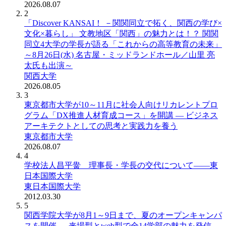
2026.08.07
2
「Discover KANSAI！ －関関同立で拓く、関西の学び×
文化×暮らし」 文教地区「関西」の魅力とは！？ 関関
同立4大学の学長が語る「これからの高等教育の未来」
～8月26日(水) 名古屋・ミッドランドホール／山里 亮
太氏も出演～
関西大学
2026.08.05
3
東京都市大学が10～11月に社会人向けリカレントプロ
グラム「DX推進人材育成コース」を開講 ― ビジネス
アーキテクトとしての思考と実践力を養う
東京都市大学
2026.08.07
4
学校法人昌平黌 理事長・学長の交代について――東
日本国際大学
東日本国際大学
2012.03.30
5
関西学院大学が8月1～9日まで、夏のオープンキャンパ
スを開催 ― 来場型とweb型で全14学部の魅力を発信