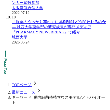
ンカー多数参加
大阪電気通信大学
2022.07.12
10
「服薬のうっかり忘れ」に薬剤師はどう関われるのか
― 城西大学薬学部の研究成果が専門メディア
『PHARMACY NEWSBREAK』で紹介
城西大学
2026.06.24
chevron_forward
TOPページ
chevron_forward
最新ニュース
キーワード: 腸内細菌移植マウスモデル/ノトバイオー
ト