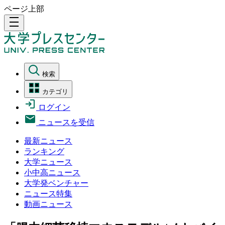
ページ上部
density_medium
検索
カテゴリ
ログイン
ニュースを受信
最新ニュース
ランキング
大学ニュース
小中高ニュース
大学発ベンチャー
ニュース特集
動画ニュース