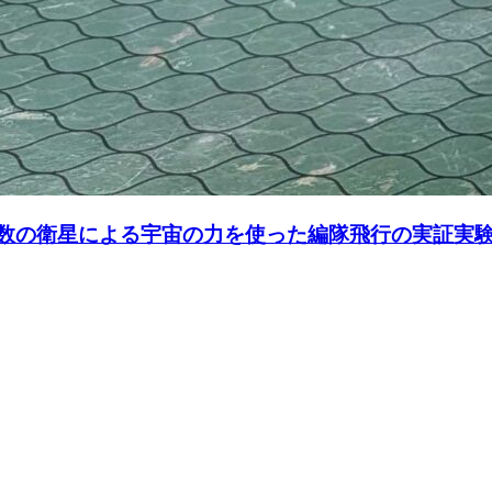
 ～複数の衛星による宇宙の力を使った編隊飛行の実証実