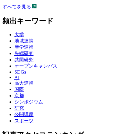
すべてを見る
頻出キーワード
大学
地域連携
産学連携
先端研究
共同研究
オープンキャンパス
SDGs
AI
高大連携
国際
京都
シンポジウム
研究
公開講座
スポーツ