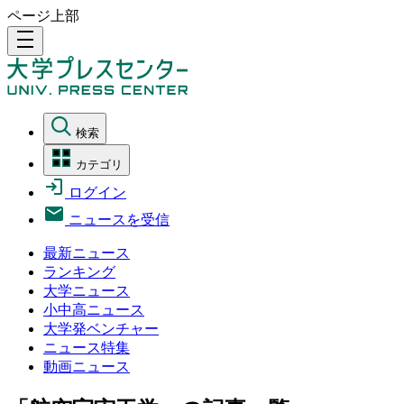
ページ上部
density_medium
検索
カテゴリ
ログイン
ニュースを受信
最新ニュース
ランキング
大学ニュース
小中高ニュース
大学発ベンチャー
ニュース特集
動画ニュース