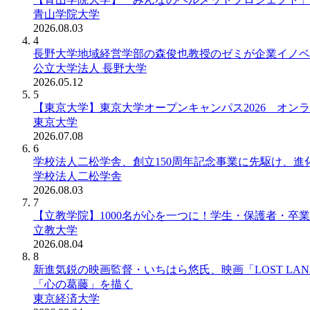
青山学院大学
2026.08.03
4
長野大学地域経営学部の森俊也教授のゼミが企業イノベ
公立大学法人 長野大学
2026.05.12
5
【東京大学】東京大学オープンキャンパス2026 オン
東京大学
2026.07.08
6
学校法人二松学舎、創立150周年記念事業に先駆け、進
学校法人二松学舎
2026.08.03
7
【立教学院】1000名が心を一つに！学生・保護者・卒
立教大学
2026.08.04
8
新進気鋭の映画監督・いちはら悠氏、映画「LOST L
「心の葛藤」を描く
東京経済大学