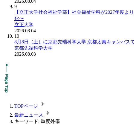
2026.08.04
9
【立正大学社会福祉学部】社会福祉学科が2027年度
化〜
立正大学
2026.08.04
10
8月8日（土）に京都先端科学大学 京都太秦キャンパス
京都先端科学大学
2026.08.03
chevron_forward
TOPページ
chevron_forward
最新ニュース
キーワード: 重度外傷