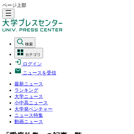
ページ上部
density_medium
検索
カテゴリ
ログイン
ニュースを受信
最新ニュース
ランキング
大学ニュース
小中高ニュース
大学発ベンチャー
ニュース特集
動画ニュース