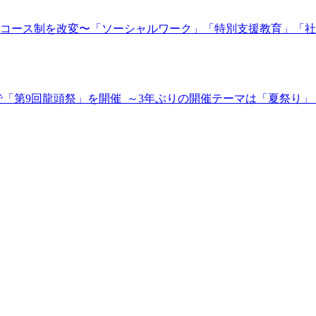
よりコース制を改変〜「ソーシャルワーク」「特別支援教育」「
で「第9回龍頭祭」を開催 ～3年ぶりの開催テーマは「夏祭り