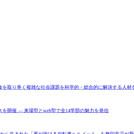
 食を取り巻く複雑な社会課題を科学的・総合的に解決する人材
を開催 ― 来場型とweb型で全14学部の魅力を発信
から生まれた「風が抜ける自転車ヘルメット」を無印良品が新