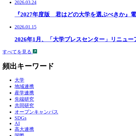
2026.03.24
『2027年度版 君はどの大学を選ぶべきか』
2026.01.15
2026年1月、「大学プレスセンター」リニュ
すべてを見る
頻出キーワード
大学
地域連携
産学連携
先端研究
共同研究
オープンキャンパス
SDGs
AI
高大連携
国際