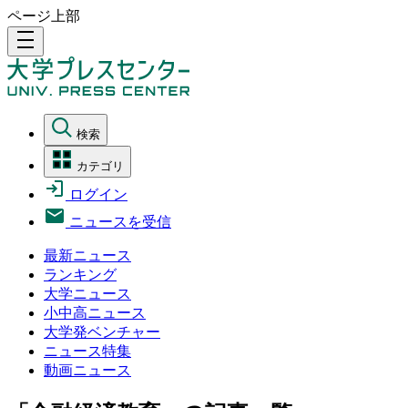
ページ上部
density_medium
検索
カテゴリ
ログイン
ニュースを受信
最新ニュース
ランキング
大学ニュース
小中高ニュース
大学発ベンチャー
ニュース特集
動画ニュース