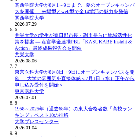
関西学院大学が8月1～9日まで、夏のオープンキャンパ
スを開催 ― 来場型とweb型で全14学部の魅力を発信
関西学院大学
2026.07.29
6
共栄大学の学生が春日部市長・副市長らに地域活性化
策を提案 ― 産官学金連携PBL「KASUKABE Insight &
Action」最終成果報告会を開催
共栄大学
2026.08.06
7
東京医科大学が8月8日・9日にオープンキャンパスを開
催 ― 大学の雰囲気を直接体感＜7月1日（水）正午から
申し込み受付を開始＞
東京医科大学
2026.07.01
8
1958～2025年（過去68年）の東大合格者数「高校ラン
キング」ベスト10の推移
大学プレスセンター
2026.01.04
9