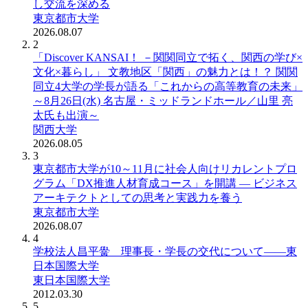
し交流を深める
東京都市大学
2026.08.07
2
「Discover KANSAI！ －関関同立で拓く、関西の学び×
文化×暮らし」 文教地区「関西」の魅力とは！？ 関関
同立4大学の学長が語る「これからの高等教育の未来」
～8月26日(水) 名古屋・ミッドランドホール／山里 亮
太氏も出演～
関西大学
2026.08.05
3
東京都市大学が10～11月に社会人向けリカレントプロ
グラム「DX推進人材育成コース」を開講 ― ビジネス
アーキテクトとしての思考と実践力を養う
東京都市大学
2026.08.07
4
学校法人昌平黌 理事長・学長の交代について――東
日本国際大学
東日本国際大学
2012.03.30
5