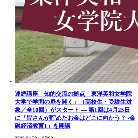
連続講座「知的交流の拠点 東洋英和女学院
大学で学問の扉を開く」（高校生・受験生対
象／全10回）がスタート ― 第1回は4月25日
に「皆さんが貯めたお金はどこに向かう？ -金
融経済教育1」を開講