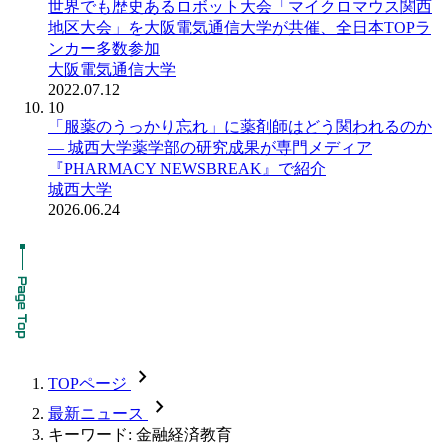
世界でも歴史あるロボット大会「マイクロマウス関西
地区大会」を大阪電気通信大学が共催、全日本TOPラ
ンカー多数参加
大阪電気通信大学
2022.07.12
10
「服薬のうっかり忘れ」に薬剤師はどう関われるのか
― 城西大学薬学部の研究成果が専門メディア
『PHARMACY NEWSBREAK』で紹介
城西大学
2026.06.24
chevron_forward
TOPページ
chevron_forward
最新ニュース
キーワード: 金融経済教育