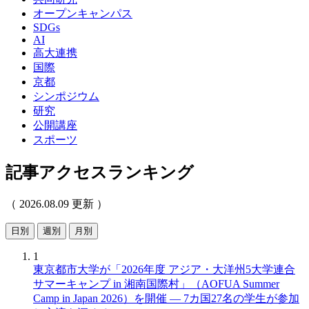
オープンキャンパス
SDGs
AI
高大連携
国際
京都
シンポジウム
研究
公開講座
スポーツ
記事アクセスランキング
（ 2026.08.09 更新 ）
日別
週別
月別
1
東京都市大学が「2026年度 アジア・大洋州5大学連合
サマーキャンプ in 湘南国際村」（AOFUA Summer
Camp in Japan 2026）を開催 ― 7カ国27名の学生が参加