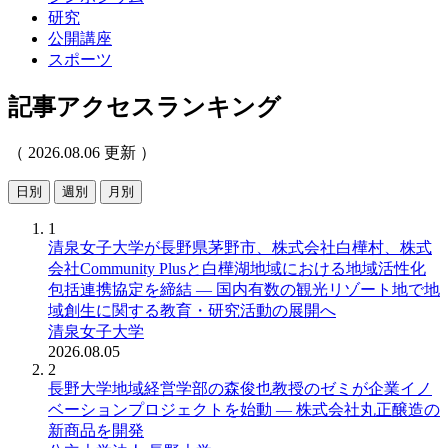
研究
公開講座
スポーツ
記事アクセスランキング
（ 2026.08.06 更新 ）
日別
週別
月別
1
清泉女子大学が長野県茅野市、株式会社白樺村、株式
会社Community Plusと白樺湖地域における地域活性化
包括連携協定を締結 ― 国内有数の観光リゾート地で地
域創生に関する教育・研究活動の展開へ
清泉女子大学
2026.08.05
2
長野大学地域経営学部の森俊也教授のゼミが企業イノ
ベーションプロジェクトを始動 ― 株式会社丸正醸造の
新商品を開発