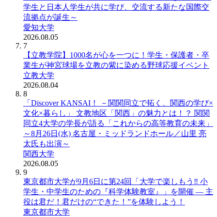
学生と日本人学生が共に学び、交流する新たな国際交
流拠点が誕生～
愛知大学
2026.08.05
7
【立教学院】1000名が心を一つに！学生・保護者・卒
業生が神宮球場を立教の紫に染める野球応援イベント
立教大学
2026.08.04
8
「Discover KANSAI！ －関関同立で拓く、関西の学び×
文化×暮らし」 文教地区「関西」の魅力とは！？ 関関
同立4大学の学長が語る「これからの高等教育の未来」
～8月26日(水) 名古屋・ミッドランドホール／山里 亮
太氏も出演～
関西大学
2026.08.05
9
東京都市大学が9月6日に第24回「大学で楽しもう‼ 小
学生・中学生のための『科学体験教室』」を開催 ― 主
役は君だ！君だけの“できた！”を体験しよう！
東京都市大学