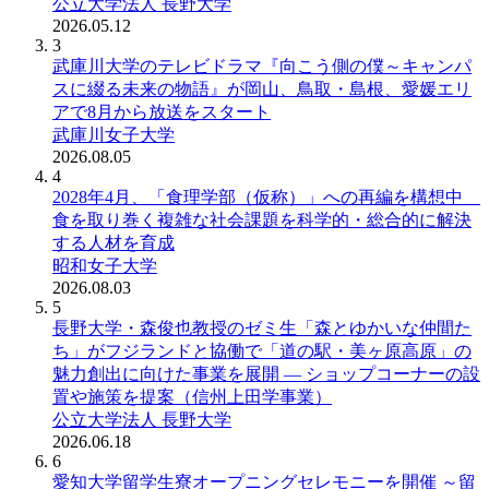
公立大学法人 長野大学
2026.05.12
3
武庫川大学のテレビドラマ『向こう側の僕～キャンパ
スに綴る未来の物語』が岡山、鳥取・島根、愛媛エリ
アで8月から放送をスタート
武庫川女子大学
2026.08.05
4
2028年4月、「食理学部（仮称）」への再編を構想中
食を取り巻く複雑な社会課題を科学的・総合的に解決
する人材を育成
昭和女子大学
2026.08.03
5
長野大学・森俊也教授のゼミ生「森とゆかいな仲間た
ち」がフジランドと協働で「道の駅・美ヶ原高原」の
魅力創出に向けた事業を展開 ― ショップコーナーの設
置や施策を提案（信州上田学事業）
公立大学法人 長野大学
2026.06.18
6
愛知大学留学生寮オープニングセレモニーを開催 ～留