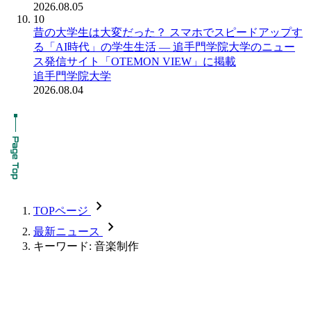
2026.08.05
10
昔の大学生は大変だった？ スマホでスピードアップす
る「AI時代」の学生生活 ― 追手門学院大学のニュー
ス発信サイト「OTEMON VIEW」に掲載
追手門学院大学
2026.08.04
chevron_forward
TOPページ
chevron_forward
最新ニュース
キーワード: 音楽制作