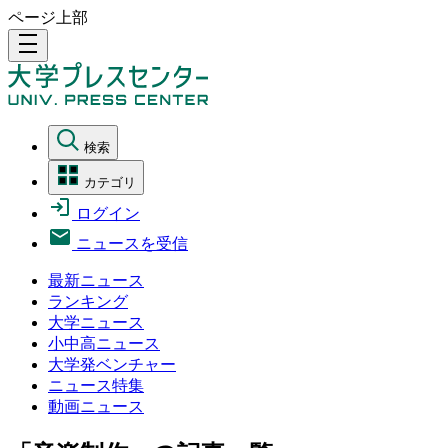
ページ上部
density_medium
検索
カテゴリ
ログイン
ニュースを受信
最新ニュース
ランキング
大学ニュース
小中高ニュース
大学発ベンチャー
ニュース特集
動画ニュース