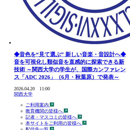
◆音色を“見て選ぶ” 新しい音楽・音設計へ◆
音を可視化し類似音を直感的に探索できる新
技術 ～関西大学の学生が、国際カンファレン
ス「ADC 2026」（6月・秋葉原）で発表～
2026.04.20 11:00
関西大学
ご利用案内
教育機関の皆様へ
記者・マスコミの皆様へ
本サイトをご利用の皆様へ
配信先一覧