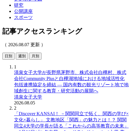
研究
公開講座
スポーツ
記事アクセスランキング
（ 2026.08.07 更新 ）
日別
週別
月別
1
清泉女子大学が長野県茅野市、株式会社白樺村、株式
会社Community Plusと白樺湖地域における地域活性化
包括連携協定を締結 ― 国内有数の観光リゾート地で地
域創生に関する教育・研究活動の展開へ
清泉女子大学
2026.08.05
2
「Discover KANSAI！ －関関同立で拓く、関西の学び×
文化×暮らし」 文教地区「関西」の魅力とは！？ 関関
同立4大学の学長が語る「これからの高等教育の未来」