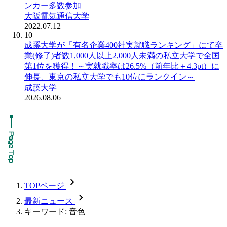
ンカー多数参加
大阪電気通信大学
2022.07.12
10
成蹊大学が「有名企業400社実就職ランキング」にて卒
業(修了)者数1,000人以上2,000人未満の私立大学で全国
第1位を獲得！～実就職率は26.5%（前年比＋4.3pt）に
伸長、東京の私立大学でも10位にランクイン～
成蹊大学
2026.08.06
chevron_forward
TOPページ
chevron_forward
最新ニュース
キーワード: 音色