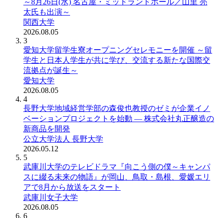
～8月26日(水) 名古屋・ミッドランドホール／山里 亮
太氏も出演～
関西大学
2026.08.05
3
愛知大学留学生寮オープニングセレモニーを開催 ～留
学生と日本人学生が共に学び、交流する新たな国際交
流拠点が誕生～
愛知大学
2026.08.05
4
長野大学地域経営学部の森俊也教授のゼミが企業イノ
ベーションプロジェクトを始動 ― 株式会社丸正醸造の
新商品を開発
公立大学法人 長野大学
2026.05.12
5
武庫川大学のテレビドラマ『向こう側の僕～キャンパ
スに綴る未来の物語』が岡山、鳥取・島根、愛媛エリ
アで8月から放送をスタート
武庫川女子大学
2026.08.05
6