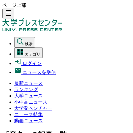
ページ上部
density_medium
検索
カテゴリ
ログイン
ニュースを受信
最新ニュース
ランキング
大学ニュース
小中高ニュース
大学発ベンチャー
ニュース特集
動画ニュース