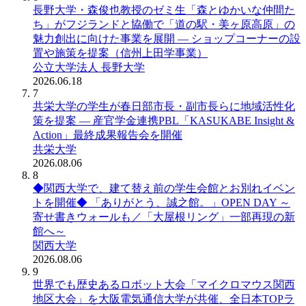
長野大学・森俊也教授のゼミ生「森とゆかいな仲間た
ち」がフジランドと協働で「道の駅・美ヶ原高原」の
魅力創出に向けた事業を展開 ― ショップコーナーの設
置や施策を提案（信州上田学事業）
公立大学法人 長野大学
2026.06.18
7
共栄大学の学生が春日部市長・副市長らに地域活性化
策を提案 ― 産官学金連携PBL「KASUKABE Insight &
Action」最終成果報告会を開催
共栄大学
2026.08.06
8
◆関西大学で、建て替え前の学生会館とお別れイベン
トを開催◆ 「ありがとう、誠之館。」OPEN DAY ～
寄せ書きウォールも／「大屋根リング」一部再現の新
館へ～
関西大学
2026.08.06
9
世界でも歴史あるロボット大会「マイクロマウス関西
地区大会」を大阪電気通信大学が共催、全日本TOPラ