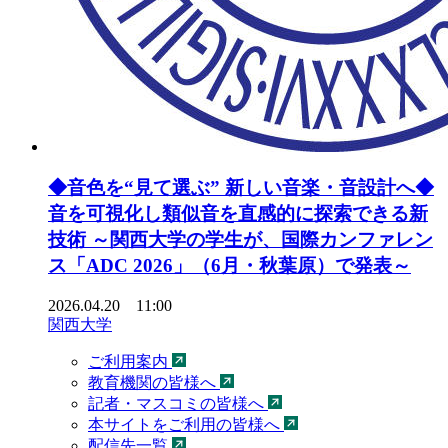
◆音色を“見て選ぶ” 新しい音楽・音設計へ◆
音を可視化し類似音を直感的に探索できる新
技術 ～関西大学の学生が、国際カンファレン
ス「ADC 2026」（6月・秋葉原）で発表～
2026.04.20 11:00
関西大学
ご利用案内
教育機関の皆様へ
記者・マスコミの皆様へ
本サイトをご利用の皆様へ
配信先一覧