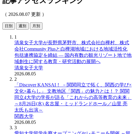
記事アクセスランキング
（ 2026.08.07 更新 ）
日別
週別
月別
1
清泉女子大学が長野県茅野市、株式会社白樺村、株式
会社Community Plusと白樺湖地域における地域活性化
包括連携協定を締結 ― 国内有数の観光リゾート地で地
域創生に関する教育・研究活動の展開へ
清泉女子大学
2026.08.05
2
「Discover KANSAI！ －関関同立で拓く、関西の学び×
文化×暮らし」 文教地区「関西」の魅力とは！？ 関関
同立4大学の学長が語る「これからの高等教育の未来」
～8月26日(水) 名古屋・ミッドランドホール／山里 亮
太氏も出演～
関西大学
2026.08.05
3
愛知大学留学生寮オープニングセレモニーを開催 ～留