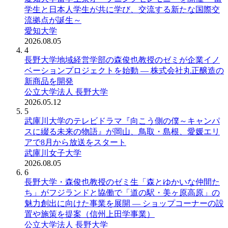
学生と日本人学生が共に学び、交流する新たな国際交
流拠点が誕生～
愛知大学
2026.08.05
4
長野大学地域経営学部の森俊也教授のゼミが企業イノ
ベーションプロジェクトを始動 ― 株式会社丸正醸造の
新商品を開発
公立大学法人 長野大学
2026.05.12
5
武庫川大学のテレビドラマ『向こう側の僕～キャンパ
スに綴る未来の物語』が岡山、鳥取・島根、愛媛エリ
アで8月から放送をスタート
武庫川女子大学
2026.08.05
6
長野大学・森俊也教授のゼミ生「森とゆかいな仲間た
ち」がフジランドと協働で「道の駅・美ヶ原高原」の
魅力創出に向けた事業を展開 ― ショップコーナーの設
置や施策を提案（信州上田学事業）
公立大学法人 長野大学