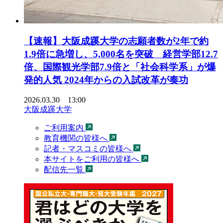
【速報】大阪成蹊大学の志願者数が2年で約
1.9倍に急増し、5,000名を突破 経営学部12.7
倍、国際観光学部7.9倍と「社会科学系」が爆
発的人気 2024年からの入試改革が奏功
2026.03.30 13:00
大阪成蹊大学
ご利用案内
教育機関の皆様へ
記者・マスコミの皆様へ
本サイトをご利用の皆様へ
配信先一覧