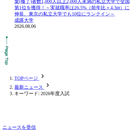
業(修了)者数1,000人以上2,000人未満の私立大学で全国
第1位を獲得！～実就職率は26.5%（前年比＋4.3pt）に
伸長、東京の私立大学でも10位にランクイン～
成蹊大学
2026.08.06
chevron_forward
TOPページ
chevron_forward
最新ニュース
キーワード: 2026年度入試
ニュースを受信