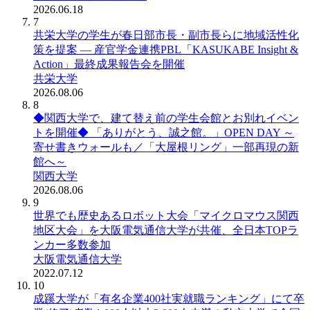
2026.06.18
7
共栄大学の学生が春日部市長・副市長らに地域活性化
策を提案 ― 産官学金連携PBL「KASUKABE Insight &
Action」最終成果報告会を開催
共栄大学
2026.08.06
8
◆関西大学で、建て替え前の学生会館とお別れイベン
トを開催◆ 「ありがとう、誠之館。」OPEN DAY ～
寄せ書きウォールも／「大屋根リング」一部再現の新
館へ～
関西大学
2026.08.06
9
世界でも歴史あるロボット大会「マイクロマウス関西
地区大会」を大阪電気通信大学が共催、全日本TOPラ
ンカー多数参加
大阪電気通信大学
2022.07.12
10
成蹊大学が「有名企業400社実就職ランキング」にて卒