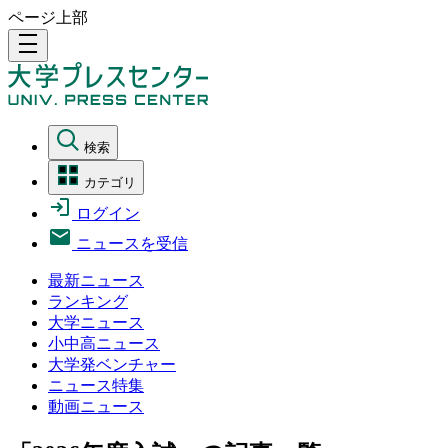
ページ上部
density_medium
検索
カテゴリ
ログイン
ニュースを受信
最新ニュース
ランキング
大学ニュース
小中高ニュース
大学発ベンチャー
ニュース特集
動画ニュース