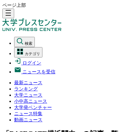
ページ上部
density_medium
検索
カテゴリ
ログイン
ニュースを受信
最新ニュース
ランキング
大学ニュース
小中高ニュース
大学発ベンチャー
ニュース特集
動画ニュース