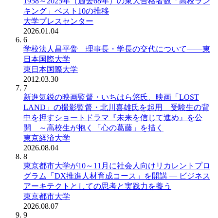
1958～2025年（過去68年）の東大合格者数「高校ラン
キング」ベスト10の推移
大学プレスセンター
2026.01.04
6
学校法人昌平黌 理事長・学長の交代について――東
日本国際大学
東日本国際大学
2012.03.30
7
新進気鋭の映画監督・いちはら悠氏、映画「LOST
LAND」の撮影監督・北川喜雄氏を起用 受験生の背
中を押すショートドラマ『未来を信じて進め』を公
開 ～高校生が抱く「心の葛藤」を描く
東京経済大学
2026.08.04
8
東京都市大学が10～11月に社会人向けリカレントプロ
グラム「DX推進人材育成コース」を開講 ― ビジネス
アーキテクトとしての思考と実践力を養う
東京都市大学
2026.08.07
9