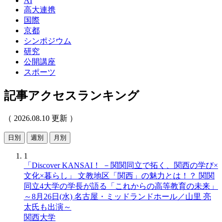
AI
高大連携
国際
京都
シンポジウム
研究
公開講座
スポーツ
記事アクセスランキング
（ 2026.08.10 更新 ）
日別
週別
月別
1
「Discover KANSAI！ －関関同立で拓く、関西の学び×
文化×暮らし」 文教地区「関西」の魅力とは！？ 関関
同立4大学の学長が語る「これからの高等教育の未来」
～8月26日(水) 名古屋・ミッドランドホール／山里 亮
太氏も出演～
関西大学