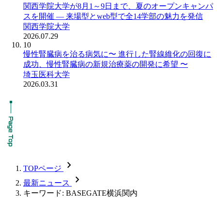
関西学院大学が8月1～9日まで、夏のオープンキャンパ
スを開催 ― 来場型とweb型で全14学部の魅力を発信
関西学院大学
2026.07.29
10
慢性腎臓病を治る病気に〜 進行した腎線維化の回復に
成功、慢性腎臓病の新規治療薬の開発に希望 〜
埼玉医科大学
2026.03.31
chevron_forward
TOPページ
chevron_forward
最新ニュース
キーワード: BASEGATE横浜関内