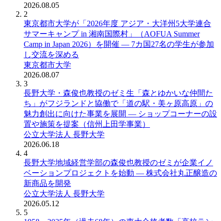
2026.08.05
2
東京都市大学が「2026年度 アジア・大洋州5大学連合
サマーキャンプ in 湘南国際村」（AOFUA Summer
Camp in Japan 2026）を開催 ― 7カ国27名の学生が参加
し交流を深める
東京都市大学
2026.08.07
3
長野大学・森俊也教授のゼミ生「森とゆかいな仲間た
ち」がフジランドと協働で「道の駅・美ヶ原高原」の
魅力創出に向けた事業を展開 ― ショップコーナーの設
置や施策を提案（信州上田学事業）
公立大学法人 長野大学
2026.06.18
4
長野大学地域経営学部の森俊也教授のゼミが企業イノ
ベーションプロジェクトを始動 ― 株式会社丸正醸造の
新商品を開発
公立大学法人 長野大学
2026.05.12
5