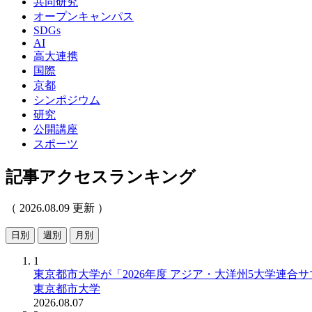
共同研究
オープンキャンパス
SDGs
AI
高大連携
国際
京都
シンポジウム
研究
公開講座
スポーツ
記事アクセスランキング
（ 2026.08.09 更新 ）
日別
週別
月別
1
東京都市大学が「2026年度 アジア・大洋州5大学連合サマーキャ
東京都市大学
2026.08.07