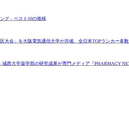
キング」ベスト10の推移
区大会」を大阪電気通信大学が共催、全日本TOPランカー多数
城西大学薬学部の研究成果が専門メディア『PHARMACY NEW