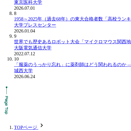
東京医科大学
2026.07.01
8
1958～2025年（過去68年）の東大合格者数「高校ラン
大学プレスセンター
2026.01.04
9
世界でも歴史あるロボット大会「マイクロマウス関西地
大阪電気通信大学
2022.07.12
10
「服薬のうっかり忘れ」に薬剤師はどう関われるのか ― 
城西大学
2026.06.24
chevron_forward
TOPページ