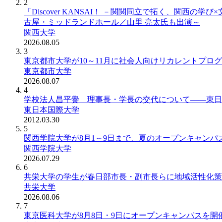
2
「Discover KANSAI！ －関関同立で拓く、関西
古屋・ミッドランドホール／山里 亮太氏も出演～
関西大学
2026.08.05
3
東京都市大学が10～11月に社会人向けリカレントプロ
東京都市大学
2026.08.07
4
学校法人昌平黌 理事長・学長の交代について――東日
東日本国際大学
2012.03.30
5
関西学院大学が8月1～9日まで、夏のオープンキャンパス
関西学院大学
2026.07.29
6
共栄大学の学生が春日部市長・副市長らに地域活性化策を提案 ― 
共栄大学
2026.08.06
7
東京医科大学が8月8日・9日にオープンキャンパスを開