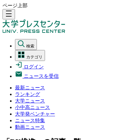
ページ上部
density_medium
検索
カテゴリ
ログイン
ニュースを受信
最新ニュース
ランキング
大学ニュース
小中高ニュース
大学発ベンチャー
ニュース特集
動画ニュース