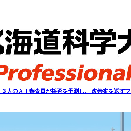
～３人のＡＩ審査員が採否を予測し、 改善案を返す