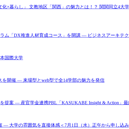
の学び×文化×暮らし」 文教地区「関西」の魅力とは！？ 関関同立4
グラム「DX推進人材育成コース」を開講 ― ビジネスアーキテ
本国際大学
を開催 ― 来場型とweb型で全14学部の魅力を発信
産官学金連携PBL「KASUKABE Insight & Action
催 ― 大学の雰囲気を直接体感＜7月1日（水）正午から申し込