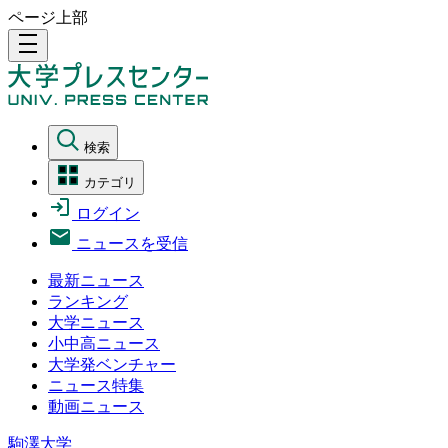
ページ上部
density_medium
検索
カテゴリ
ログイン
ニュースを受信
最新ニュース
ランキング
大学ニュース
小中高ニュース
大学発ベンチャー
ニュース特集
動画ニュース
駒澤大学