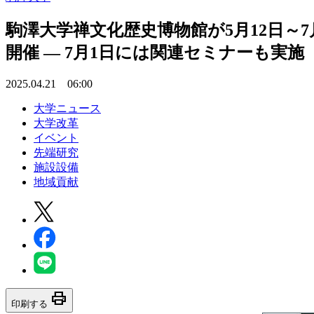
駒澤大学禅文化歴史博物館が5月12日～
開催 ― 7月1日には関連セミナーも実施
2025.04.21 06:00
大学ニュース
大学改革
イベント
先端研究
施設設備
地域貢献
print
印刷する