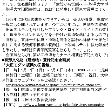
として、第45回禅博セミナー「建設から営繕へ ― 駒澤大学
駒澤大学旧図書館は、1923年に発生した関東大震災により
た。
1973年に3代目図書館ができてからは、売店や食堂、事務室
一般にも公開されています。今年2025年には、博物館の建
旧帝国ホテルを設計したフランク・ロイド・ライトの影響を
り
、
銀座ライオンビルなどを手掛けた菅原榮蔵によるもので
菅原は、東洋一の仏典・禅籍を誇ると謳われ禅僧の子弟たち
面に四周する幾何学模様の装飾は、旧帝国ホテルに似た銀座
も果たし、当時は図書館閲覧室を照らしていました。
企画展ならびに第45回禅博セミナーの概要は下記の通りで
■
有形文化財（建造物）登録記念
企画展
「大正モダン 復興の図書館」
【日 時】5月12日（月）～7月31日（木） 10:00～16:30（最終
・休館日：土曜日（第3土曜日は除く）、日曜日、祝日、大
※詳細はウェブサイトをご確認ください。
https://www.komazawa-u.ac.jp/facilities/museum/calendar.html
【場 所】駒澤大学禅文化歴史博物館（東京都世田谷区駒沢1-2
【入館料】無料（予約不要）
【後 援】世田谷区教育委員会
【URL】
https://www.komazawa-u.ac.jp/facilities/museum/topics/