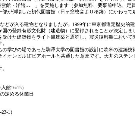
 耕雲館・洋館…―」を実施します（参加無料、要事前申込、定員
一部が倒壊した初代図書館（日ヶ窪校舎より移築）にかわって建
などが入る建物となりましたが、1999年に東京都選定歴史的建
物が国の登録有形文化財（建造物）に登録されることが決定しま
受けた建築物をライト風建築と通称し、震災復興期において
す。
の学びの場であった駒澤大学の図書館の設計に欧米の建築技
ライオンビル1Fビアホールと共通した意匠です。天井のステン
す。
入館16:15）
学の定める休業日
3-1）