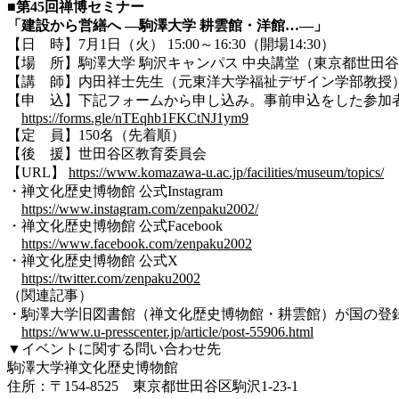
■第45回禅博セミナー
「建設から営繕へ ―駒澤大学 耕
雲
館・洋館…―」
【日 時】7月1日（火） 15:00～16:30（開場14:30）
【場 所】駒澤大学 駒沢キャンパス 中央講堂（東京都世田谷区駒
【講 師】内田祥士先生（元東洋大学福祉デザイン学部教
【申 込】下記フォームから申し込み。事前申込をした参加
https://forms.gle/nTEqhb1FKCtNJ1ym9
【定 員】150名（先着順）
【後 援】世田谷区教育委員会
【URL】
https://www.komazawa-u.ac.jp/facilities/museum/topics/
・禅文化歴史博物館 公式Instagram
https://www.instagram.com/zenpaku2002/
・禅文化歴史博物館 公式Facebook
https://www.facebook.com/zenpaku2002
・禅文化歴史博物館 公式X
https://twitter.com/zenpaku2002
（関連記事）
・駒澤大学旧図書館（禅文化歴史博物館・耕雲館）が国の登録有形
https://www.u-presscenter.jp/article/post-55906.html
▼イベントに関する問い合わせ先
駒澤大学禅文化歴史博物館
住所：〒154-8525 東京都世田谷区駒沢1-23-1