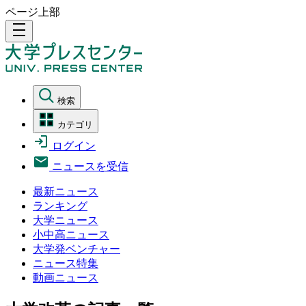
ページ上部
density_medium
検索
カテゴリ
ログイン
ニュースを受信
最新ニュース
ランキング
大学ニュース
小中高ニュース
大学発ベンチャー
ニュース特集
動画ニュース