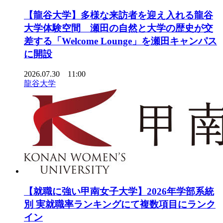
【龍谷大学】多様な来訪者を迎え入れる龍谷
大学体験空間 瀬田の自然と大学の歴史が交
差する「Welcome Lounge」を瀬田キャンパス
に開設
2026.07.30 11:00
龍谷大学
【就職に強い甲南女子大学】2026年学部系統
別 実就職率ランキングにて複数項目にランク
イン