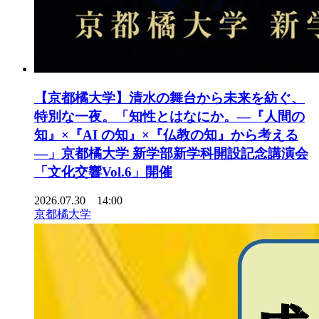
【京都橘大学】清水の舞台から未来を紡ぐ、
特別な一夜。「知性とはなにか。―『人間の
知』×『AI の知』×『仏教の知』から考える
―」京都橘大学 新学部新学科開設記念講演会
「文化交響Vol.6」開催
2026.07.30 14:00
京都橘大学