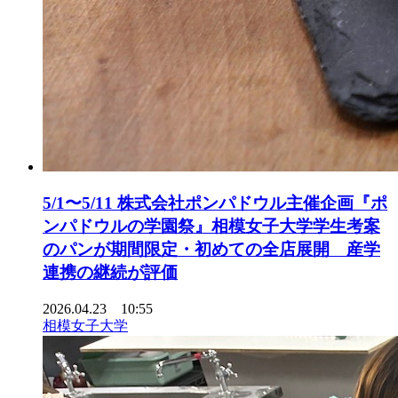
5/1〜5/11 株式会社ポンパドウル主催企画『ポ
ンパドウルの学園祭』相模⼥⼦⼤学学⽣考案
のパンが期間限定・初めての全店展開 産学
連携の継続が評価
2026.04.23 10:55
相模女子大学