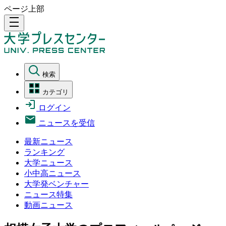
ページ上部
density_medium
検索
カテゴリ
ログイン
ニュースを受信
最新ニュース
ランキング
大学ニュース
小中高ニュース
大学発ベンチャー
ニュース特集
動画ニュース