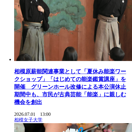
相模原薪能関連事業として「夏休み能楽ワー
クショップ」「はじめての能楽鑑賞講座」を
開催 グリーンホール改修による本公演休止
期間中も、市民が古典芸能「能楽」に親しむ
機会を創出
2026.07.01 13:00
相模女子大学