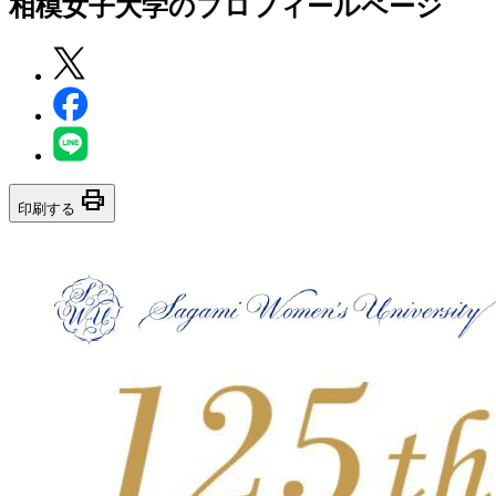
相模女子大学
のプロフィールページ
print
印刷する