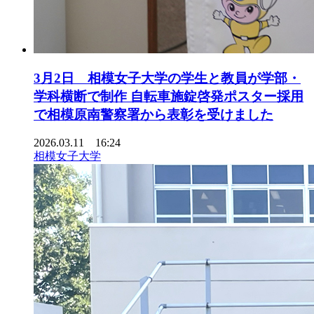
3月2日 相模女子大学の学生と教員が学部・
学科横断で制作 自転車施錠啓発ポスター採用
で相模原南警察署から表彰を受けました
2026.03.11 16:24
相模女子大学