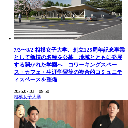
7/3〜8/2 相模女子大学、創立125周年記念事業
として新棟の名称を公募 地域とともに発展
する開かれた学園へ コワーキングスペー
ス・カフェ・生涯学習等の複合的コミュニテ
ィスペースを整備
2026.07.03 09:50
相模女子大学