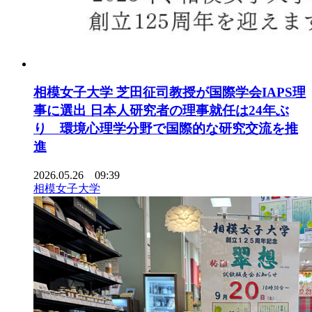
相模女子大学 芝田征司教授が国際学会IAPS理
事に選出 日本人研究者の理事就任は24年ぶ
り 環境心理学分野で国際的な研究交流を推
進
2026.05.26 09:39
相模女子大学