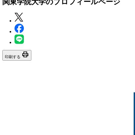
関東学院大学
のプロフィールページ
print
印刷する