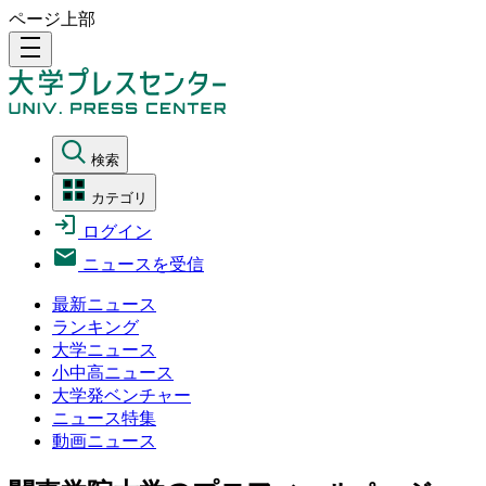
ページ上部
density_medium
検索
カテゴリ
ログイン
ニュースを受信
最新ニュース
ランキング
大学ニュース
小中高ニュース
大学発ベンチャー
ニュース特集
動画ニュース