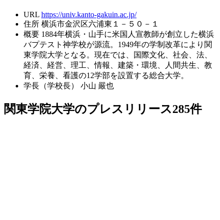
URL
https://univ.kanto-gakuin.ac.jp/
住所
横浜市金沢区六浦東１－５０－１
概要
1884年横浜・山手に米国人宣教師が創立した横浜
バプテスト神学校が源流。1949年の学制改革により関
東学院大学となる。現在では、国際文化、社会、法、
経済、経営、理工、情報、建築・環境、人間共生、教
育、栄養、看護の12学部を設置する総合大学。
学長（学校長）
小山 嚴也
関東学院大学のプレスリリース
285
件