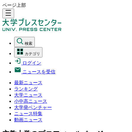
ページ上部
density_medium
検索
カテゴリ
ログイン
ニュースを受信
最新ニュース
ランキング
大学ニュース
小中高ニュース
大学発ベンチャー
ニュース特集
動画ニュース