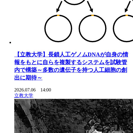
【立教大学】長鎖人工ゲノムDNAが自身の情
報をもとに自らを複製するシステムを試験管
内で構築～多数の遺伝子を持つ人工細胞の創
出に期待～
2026.07.06 14:00
立教大学