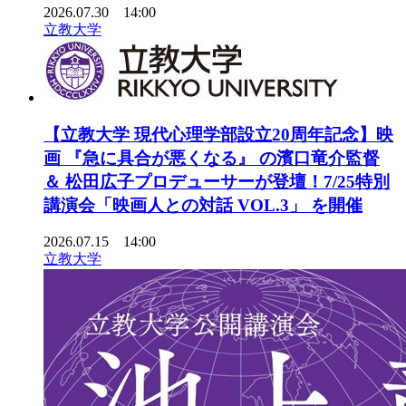
2026.07.30 14:00
立教大学
【立教大学 現代心理学部設立20周年記念】映
画 『急に具合が悪くなる』 の濱口竜介監督
＆ 松田広子プロデューサーが登壇！7/25特別
講演会「映画人との対話 VOL.3」 を開催
2026.07.15 14:00
立教大学