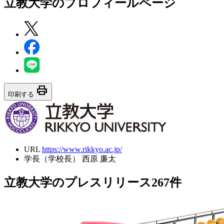
立教大学
のプロフィールページ
print
印刷する
URL
https://www.rikkyo.ac.jp/
学長（学校長）
西原 廉太
立教大学のプレスリリース
267
件