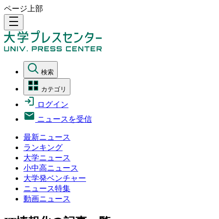
ページ上部
density_medium
検索
カテゴリ
ログイン
ニュースを受信
最新ニュース
ランキング
大学ニュース
小中高ニュース
大学発ベンチャー
ニュース特集
動画ニュース