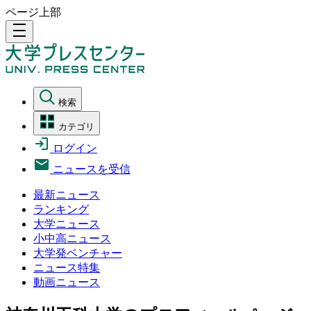
ページ上部
density_medium
検索
カテゴリ
ログイン
ニュースを受信
最新ニュース
ランキング
大学ニュース
小中高ニュース
大学発ベンチャー
ニュース特集
動画ニュース