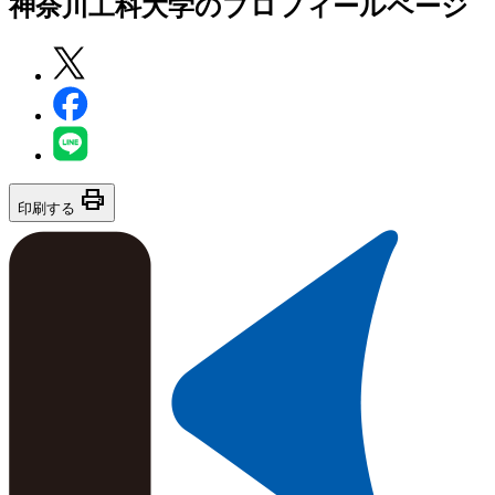
神奈川工科大学
のプロフィールページ
print
印刷する