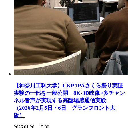
【神奈川工科大学】CKP/IPAさくら祭り実証
実験の一部を一般公開 8K-3D映像×多チャン
ネル音声が実現する高臨場感通信実験
（2026年2月5日・6日 グランフロント大
阪）
2026.01.20 13:30