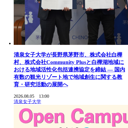
清泉女子大学が長野県茅野市、株式会社白樺
村、株式会社Community Plusと白樺湖地域に
おける地域活性化包括連携協定を締結 ― 国内
有数の観光リゾート地で地域創生に関する教
育・研究活動の展開へ
2026.08.05 13:00
清泉女子大学