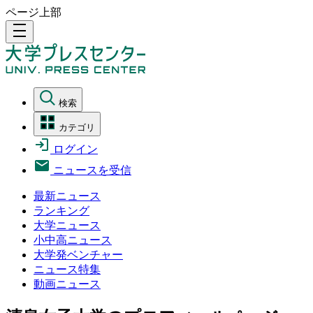
ページ上部
density_medium
検索
カテゴリ
ログイン
ニュースを受信
最新ニュース
ランキング
大学ニュース
小中高ニュース
大学発ベンチャー
ニュース特集
動画ニュース