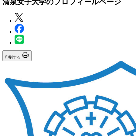
清泉女子大学
のプロフィールページ
print
印刷する